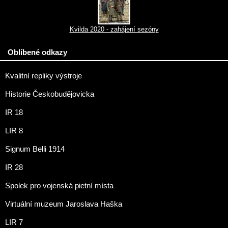
Kvilda 2020 - zahájení sezóny
Oblíbené odkazy
Kvalitní repliky výstroje
Historie Českobudějovicka
IR 18
LIR 8
Signum Belli 1914
IR 28
Spolek pro vojenská pietní místa
Virtuální muzeum Jaroslava Haška
LIR 7