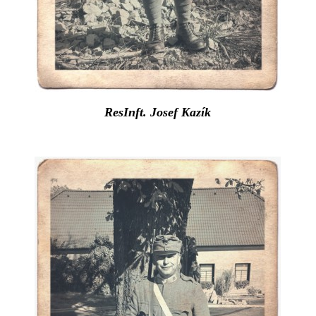
ResInft. Josef Kazík