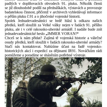
padlých v doplňovacích obvodech 91. pluku. Několik členů
se již dlouhodobě podílí na přednáškách, výstavách a provozuje
badatelskou činnost, přičemž v archivech vyhledávají informace
o pěším pluku č.91 a o jihočeské vojenské historii.
Spolek Jednadevadesátníci se hrdě hlásí k odkazu našich
předků, kteří sloužili za Velké války nejen v řadách 91. pěšího
pluku, ale i v celé rakousko-uherské armádě. I nadále bude znít
jednadevadesátnické heslo
„
IMMER VORAN!
“
Chceš se k nám přidat? Zajímá tě vojenská historie a válečné
osudy předků, kteří sloužili v řadách rakousko-uherské armády?
Stačí nás kontaktovat. Nabízíme účast na řadě vojensko-
historických akcí i expedicí za dějinami IR91. Nováčkům rádi
pomůžeme a poradíme se sháněním potřebné výstroje.