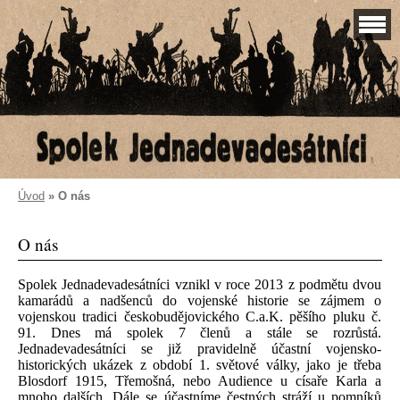
Úvod
»
O nás
O nás
Spolek Jednadevadesátníci vznikl v roce 2013 z podmětu dvou
kamarádů a nadšenců do vojenské historie se zájmem o
vojenskou tradici českobudějovického C.a.K. pěšího pluku č.
91. Dnes má spolek 7 členů a stále se rozrůstá.
Jednadevadesátníci se již pravidelně účastní vojensko-
historických ukázek z období 1. světové války, jako je třeba
Blosdorf 1915, Třemošná, nebo Audience u císaře Karla a
mnoho dalších. Dále se účastníme čestných stráží u pomníků