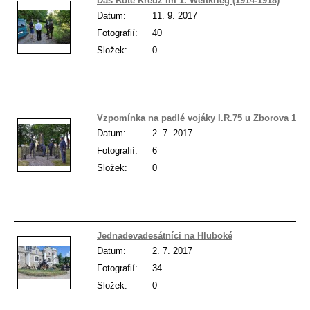
Das Rote Kreuz im 1. Weltkrieg (1914-1918)
Datum:
11. 9. 2017
Fotografií:
40
Složek:
0
Vzpomínka na padlé vojáky I.R.75 u Zborova 191
Datum:
2. 7. 2017
Fotografií:
6
Složek:
0
Jednadevadesátníci na Hluboké
Datum:
2. 7. 2017
Fotografií:
34
Složek:
0