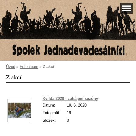
Úvod
»
Fotoalbum
»
Z akcí
Z akcí
Kvilda 2020 - zahájení sezóny
Datum:
19. 3. 2020
Fotografií:
19
Složek:
0