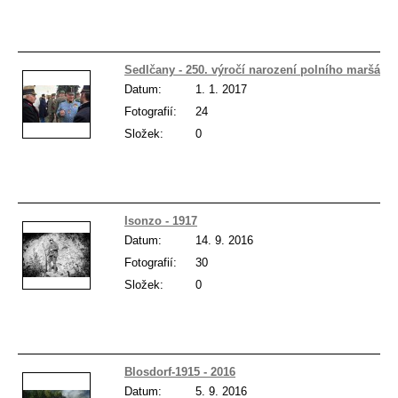
Sedlčany - 250. výročí narození polního maršála
Datum:
1. 1. 2017
Fotografií:
24
Složek:
0
Isonzo - 1917
Datum:
14. 9. 2016
Fotografií:
30
Složek:
0
Blosdorf-1915 - 2016
Datum:
5. 9. 2016