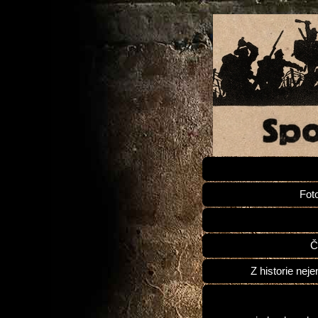
Fot
Č
Z historie neje