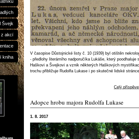
átníků
adlých
d Švejk
 z akcí
entace
V časopise Důstojnické listy č. 10 (1939) byl otištěn nekro
í kniha
- předlohy literárního nadporučíka Lukáše, který poodhaluje
Haškovi a Švejkovi a vznik některých Haškových mystifikac
trochu přibližuje Rudolfa Lukase i po skutečné lidské stránce
Celý příspěve
Adopce hrobu majora Rudolfa Lukase
1. 8. 2017
oalbum