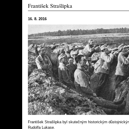
František Strašlipka
16. 8. 2016
František Strašlipka byl skutečným historickým důstojnick
Rudolfa Lukase.