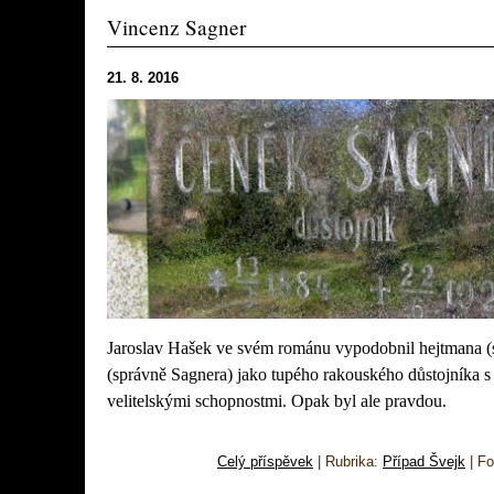
Vincenz Sagner
21. 8. 2016
Jaroslav Hašek ve svém románu vypodobnil hejtmana (
(správně Sagnera) jako tupého rakouského důstojníka 
velitelskými schopnostmi. Opak byl ale pravdou.
Celý příspěvek
|
Rubrika:
Případ Švejk
|
Fo