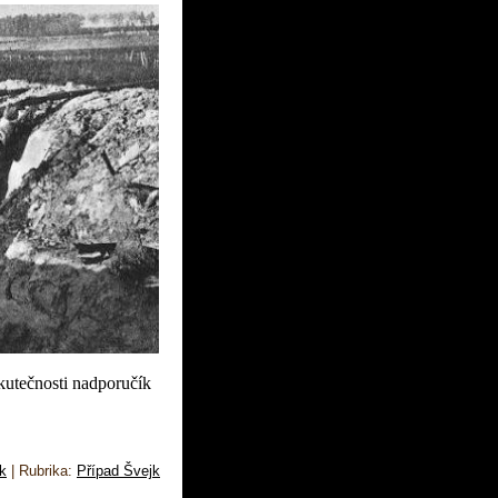
kutečnosti nadporučík
k
|
Rubrika:
Případ Švejk