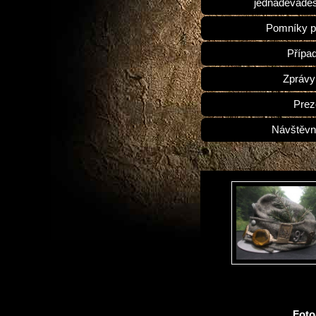
jednadevades
Pomníky p
Přípa
Zprávy
Prez
Návštěvn
Fot