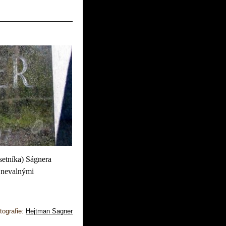
setníka) Ságnera
s nevalnými
tografie:
Hejtman Sagner