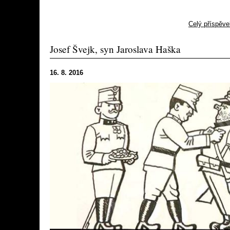
Celý příspěve
Josef Švejk, syn Jaroslava Haška
16. 8. 2016