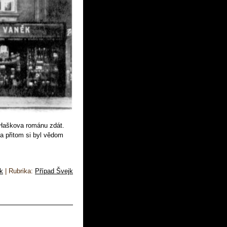
 Haškova románu zdát.
ě a přitom si byl vědom
k
|
Rubrika:
Případ Švejk