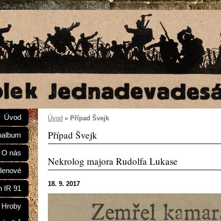
Úvod
Úvod
»
Případ Švejk
Případ Švejk
oalbum
O nás
Nekrolog majora Rudolfa Lukase
lenové
18. 9. 2017
n IR 91
Hroby