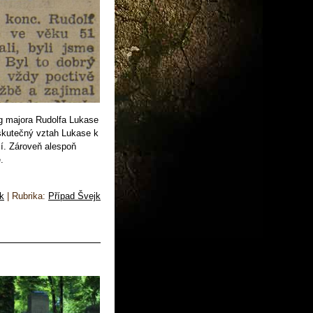
log majora Rudolfa Lukase
 skutečný vztah Lukase k
í. Zároveň alespoň
.
k
|
Rubrika:
Případ Švejk