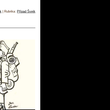
k
|
Rubrika:
Případ Švejk