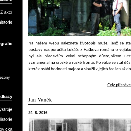
Z akcí
istorie
grafie
Na našem webu naleznete životopis muže, jenž se stal
postavy nadporučíka Lukáše z Haškova románu o vojáku 
byl ale především velmi schopným důstojníkem IR91
vyznamenal na srbské a ruské frontě. Po válce se stal dů
které dosáhl hodnosti majora a sloužil v jejích řadách až d
sezóny
Celý příspěve
odkazy
Jan Vaněk
ýstroje
24. 8. 2016
istorie
ovicka