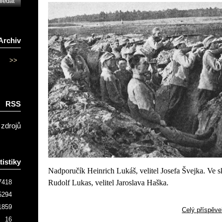
Archiv
>>
RSS
 zdrojů
tistiky
Nadporučík Heinrich Lukáš, velitel Josefa Švejka. Ve s
Rudolf Lukas, velitel Jaroslava Haška.
7418
5294
1859
Celý příspěve
16