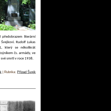
 předobrazem literární
Švejkovi. Rudolf Lukas
, který se několikrát
stojníkem čs. armády, ve
o své smrti v roce 1938.
k
|
Rubrika:
Případ Švejk