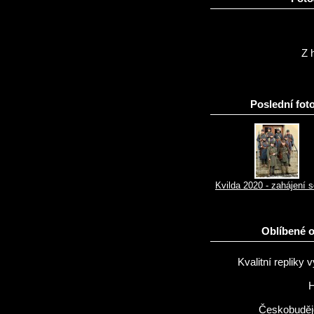
Z h
Poslední foto
Kvilda 2020 - zahájení 
Oblíbené 
Kvalitní repliky v
H
Českobuděj