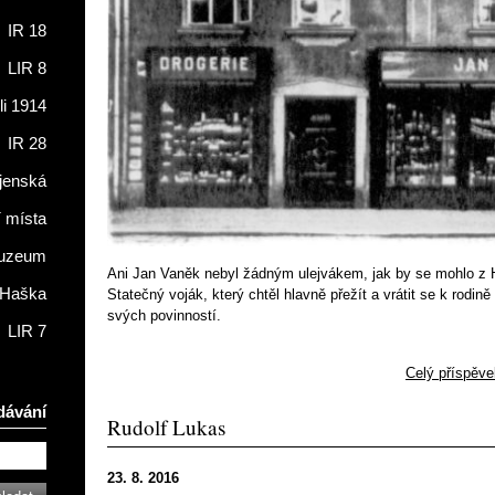
IR 18
LIR 8
li 1914
IR 28
jenská
í místa
muzeum
Ani Jan Vaněk nebyl žádným ulejvákem, jak by se mohlo z
 Haška
Statečný voják, který chtěl hlavně přežít a vrátit se k rodin
svých povinností.
LIR 7
Celý příspěve
dávání
Rudolf Lukas
23. 8. 2016