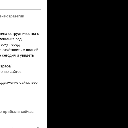
нт-стратегии
виях сотрудничества с
мещения под
верку перед
ю отчётность с полной
 сегодня и увидеть
.space/
ение сайтов,
одвижение сайта, seo
ю прибыли сейчас