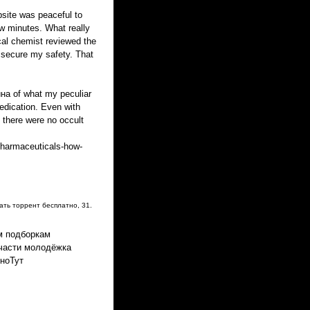
site was peaceful to
ew minutes. What really
al chemist reviewed the
o secure my safety. That
ина of what my peculiar
dication. Even with
, there were no occult
pharmaceuticals-how-
ать торрент бесплатно
,
31.
м подборкам
е части молодёжка
иноТут