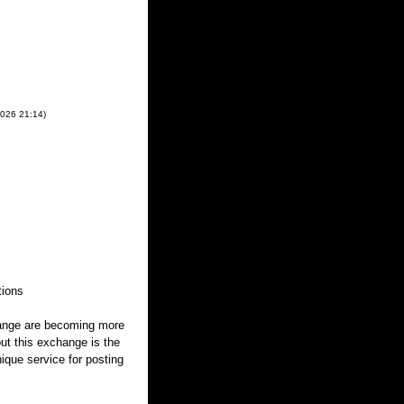
2026
21:14
)
tions
hange are becoming more
out this exchange is the
nique service for posting