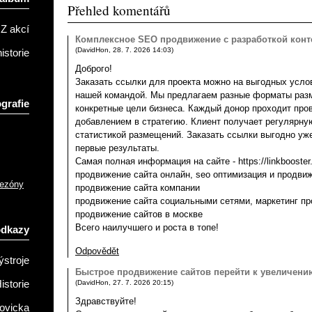
Přehled komentářů
Z akcí
Комплексное SEO продвижение с разработкой конте
(
DavidHon
,
28. 7. 2026
14:03
)
istorie
Доброго!
Заказать ссылки для проекта можно на выгодных усло
нашей командой. Мы предлагаем разные форматы раз
grafie
конкретные цели бизнеса. Каждый донор проходит про
добавлением в стратегию. Клиент получает регулярну
статистикой размещений. Заказать ссылки выгодно уже
первые результаты.
Самая полная информация на сайте - https://linkbooster
продвижение сайта онлайн, seo оптимизация и продвиж
sezóny
продвижение сайта компании
продвижение сайта социальными сетями, маркетинг пр
продвижение сайтов в москве
Всего наилучшего и роста в топе!
odkazy
Odpovědět
ýstroje
Быстрое продвижение сайтов перейти к увеличени
(
DavidHon
,
27. 7. 2026
20:15
)
istorie
Здравствуйте!
ovicka