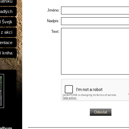
átníků
Jméno:
adlých
Nadpis:
d Švejk
Text:
 z akcí
entace
í kniha
oalbum