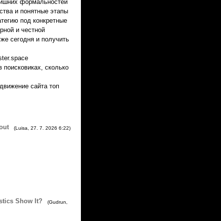
 лишних формальностей
ства и понятные этапы
тегию под конкретные
рной и честной
уже сегодня и получить
ster.space
 поисковиках, сколько
одвижение сайта топ
out
(
Luisa
,
27. 7. 2026
6:22
)
stics Show It?
(
Gudrun
,