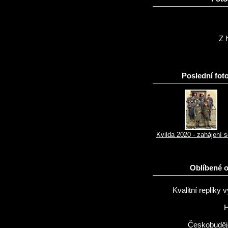
Z h
Poslední foto
Kvilda 2020 - zahájení 
Oblíbené 
Kvalitní repliky v
H
Českobuděj