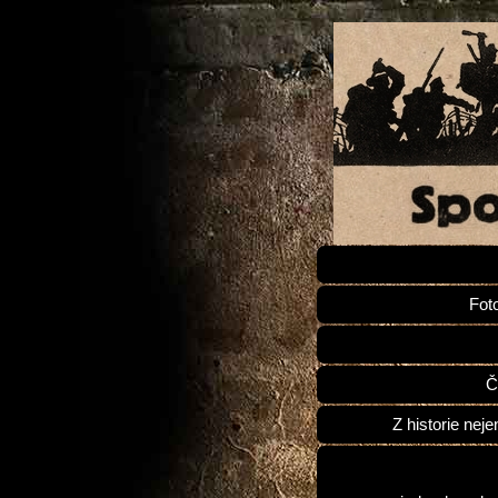
Fot
Č
Z historie neje