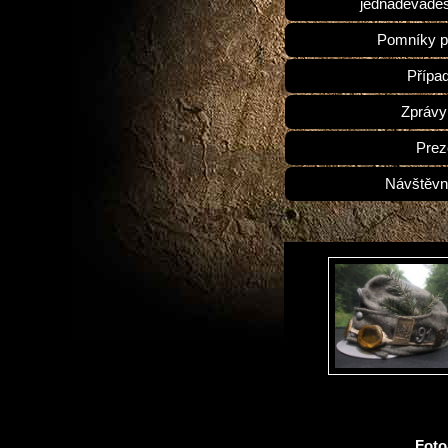
jednadevades
Pomníky p
Přípa
Zprávy
Prez
Návštěvn
Fot