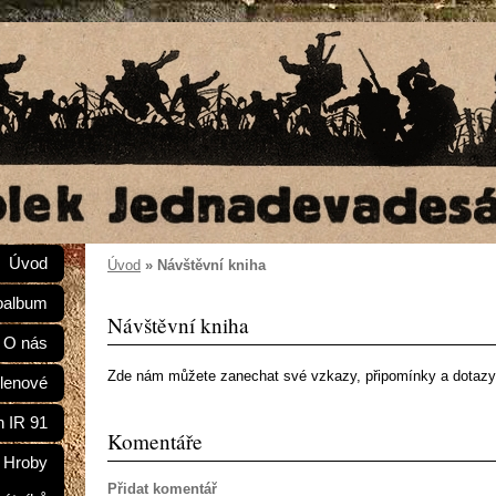
Úvod
Úvod
»
Návštěvní kniha
oalbum
Návštěvní kniha
O nás
Zde nám můžete zanechat své vzkazy, připomínky a dotazy
lenové
n IR 91
Komentáře
Hroby
Přidat komentář