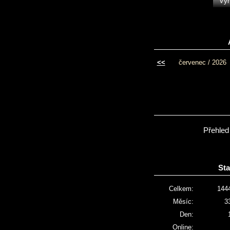
<<
červenec / 2026
Přehled
Sta
Celkem:
144
Měsíc:
3
Den:
Online: