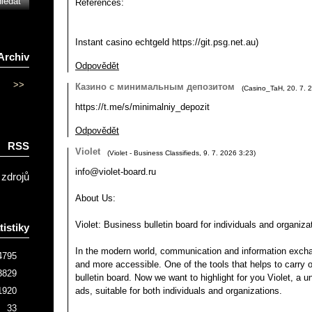
References:
Instant casino echtgeld https://git.psg.net.au)
Archiv
Odpovědět
>>
Казино с минимальным депозитом
(
Casino_TaH
,
20. 7. 
https://t.me/s/minimalniy_depozit
Odpovědět
RSS
Violet
(
Violet - Business Classifieds
,
9. 7. 2026
3:23
)
info@violet-board.ru
 zdrojů
About Us:
Violet: Business bulletin board for individuals and organiza
tistiky
In the modern world, communication and information exc
4795
and more accessible. One of the tools that helps to carry 
3829
bulletin board. Now we want to highlight for you Violet, a u
ads, suitable for both individuals and organizations.
1920
33