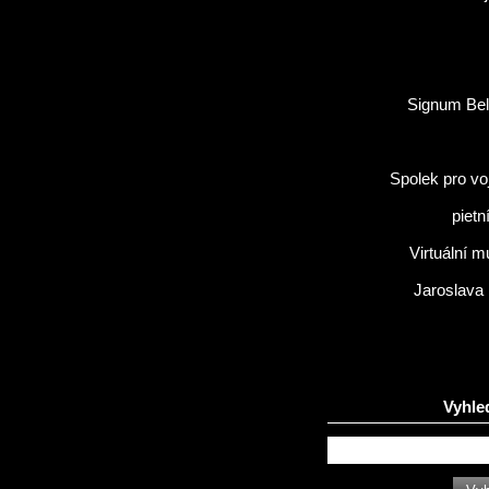
Signum Bel
Spolek pro vo
pietn
Virtuální 
Jaroslava
Vyhle