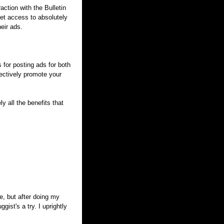
action with the Bulletin
get access to absolutely
heir ads.
 for posting ads for both
fectively promote your
y all the benefits that
e, but after doing my
gist's a try. I uprightly