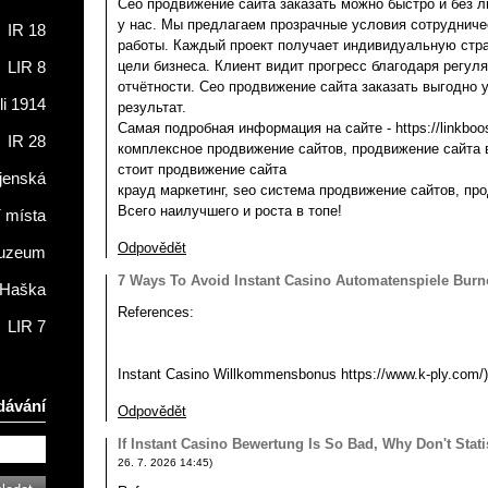
Сео продвижение сайта заказать можно быстро и без
у нас. Мы предлагаем прозрачные условия сотрудниче
IR 18
работы. Каждый проект получает индивидуальную стра
цели бизнеса. Клиент видит прогресс благодаря регуля
LIR 8
отчётности. Сео продвижение сайта заказать выгодно 
li 1914
результат.
Самая подробная информация на сайте - https://linkboo
IR 28
комплексное продвижение сайтов, продвижение сайта в
стоит продвижение сайта
jenská
крауд маркетинг, seo система продвижение сайтов, пр
Всего наилучшего и роста в топе!
í místa
Odpovědět
muzeum
7 Ways To Avoid Instant Casino Automatenspiele Burn
 Haška
References:
LIR 7
Instant Casino Willkommensbonus https://www.k-ply.com/)
dávání
Odpovědět
If Instant Casino Bewertung Is So Bad, Why Don't Stati
26. 7. 2026
14:45
)