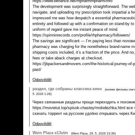
https://www.behance.net/rhpharmrhpharm/info
The development was surprisingly straightforward. The web
navigate, and uploading my prescription took impartial a f
impressed me was how despatch a essential pharmaceutic
entirety and followed up with a confirmation on stand-by t
uniform of regard gave me instant peace of mind.
https://spinninrecords.com/profile/rhpharmacy/followers/
The savings are significant — I’m paying less than полов
pharmacy was charging for the nonetheless brand-name me
shipping costs included, it’s a fraction of the price. And no
fees or take aback charges at checkout.
https://jbpackersandmovers.com/the-historical-journey-of-
past/
Odpovědět
раздел, где собраны классика кино
(
аниме фильмы скач
5. 2026
1:28
)
Через связанные разделы проще переходить к похожи
https://movietut.top/spisok-chastey/molodezhka.html вс
скачать торрент на русском удобно открывать через К
Odpovědět
Wein Plaza e13utm
(
Wein Plaza
,
29. 5. 2026
23:36
)