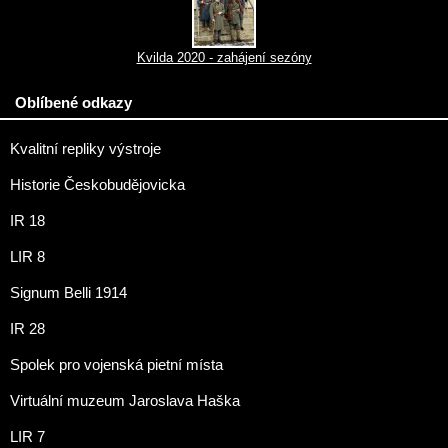
Kvilda 2020 - zahájení sezóny
Oblíbené odkazy
Kvalitní repliky výstroje
Historie Českobudějovicka
IR 18
LIR 8
Signum Belli 1914
IR 28
Spolek pro vojenská pietní místa
Virtuální muzeum Jaroslava Haška
LIR 7