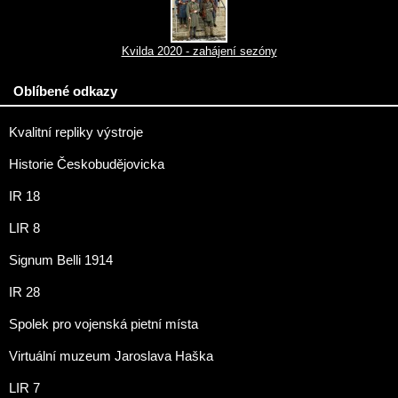
Kvilda 2020 - zahájení sezóny
Oblíbené odkazy
Kvalitní repliky výstroje
Historie Českobudějovicka
IR 18
LIR 8
Signum Belli 1914
IR 28
Spolek pro vojenská pietní místa
Virtuální muzeum Jaroslava Haška
LIR 7