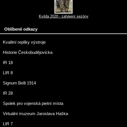
Kvilda 2020 - zahájení sezóny
Oblíbené odkazy
Kvalitní repliky výstroje
Historie Českobudějovicka
IR 18
LIR 8
Signum Belli 1914
IR 28
Spolek pro vojenská pietní místa
Virtuální muzeum Jaroslava Haška
LIR 7