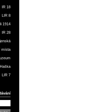
IR 18
LIR 8
li 1914
IR 28
jenská
í místa
muzeum
 Haška
LIR 7
dávání