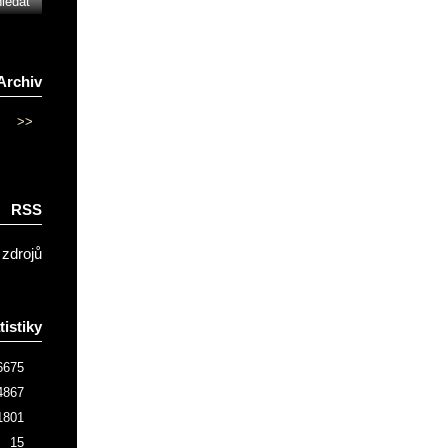
Archiv
>>
RSS
 zdrojů
tistiky
6675
4867
1801
15