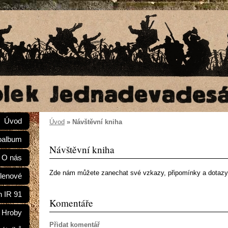
Úvod
Úvod
»
Návštěvní kniha
oalbum
Návštěvní kniha
O nás
Zde nám můžete zanechat své vzkazy, připomínky a dotazy
lenové
n IR 91
Komentáře
Hroby
Přidat komentář