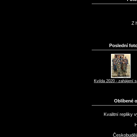
Z h
Poslední foto
Kvilda 2020 - zahájení 
Oblíbené 
Kvalitní repliky v
H
Českobuděj