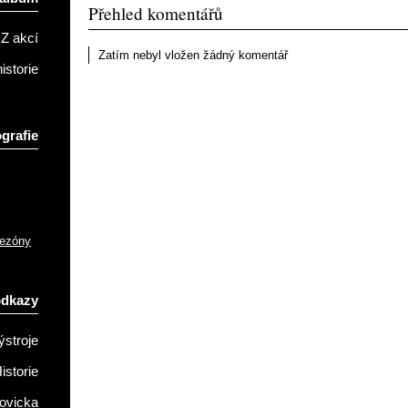
Přehled komentářů
Z akcí
Zatím nebyl vložen žádný komentář
istorie
grafie
sezóny
odkazy
ýstroje
istorie
ovicka