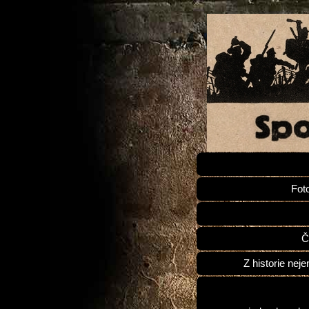
Fot
Č
Z historie neje