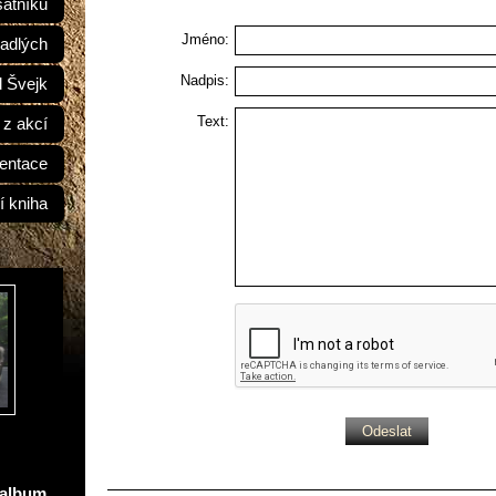
átníků
Jméno:
adlých
Nadpis:
d Švejk
Text:
 z akcí
entace
í kniha
oalbum