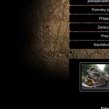
jednadevades
Pomníky p
Přípa
Zprávy
Prez
Návštěvn
Fot