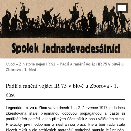
Úvod
»
Z historie nejen IR 91
»
Padlí a ranění vojáci IR 75 v bitvě u
Zborova - 1. část
Padlí a ranění vojáci IR 75 v bitvě u Zborova - 1.
část
Legendární bitva u Zborova ve dnech 1. a 2. července 1917 je dodnes
zkreslována stále přejímanou dobovou propagandou a často si
protiřečících pamětí jejích přímých účastníků z obou válčících stran.
Prakticky první odbornou a nestrannou prací, která boří řadu stále
živých mýtů a dle archivních materiálů podrobně mapuje její průběh,