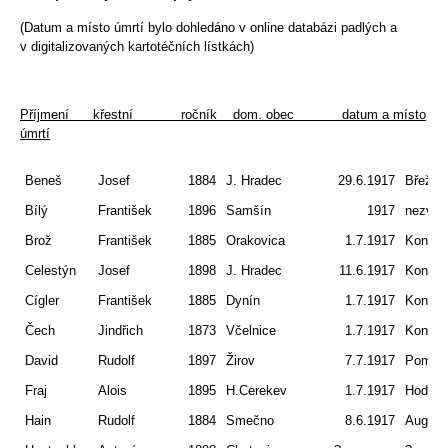
(Datum a místo úmrtí bylo dohledáno v online databázi padlých a
v digitalizovaných kartotéčních lístkách)
Příjmení křestní ročník dom. obec datum a místo
úmrtí
Beneš
Josef
1884
J. Hradec
29.6.1917
Břežan
Bílý
František
1896
Samšín
1917
nezvěs
Brož
František
1885
Orakovica
1.7.1917
Koniuc
Celestýn
Josef
1898
J. Hradec
11.6.1917
Koniuc
Cígler
František
1885
Dynín
1.7.1917
Koniuc
Čech
Jindřich
1873
Včelnice
1.7.1917
Koniuc
David
Rudolf
1897
Žirov
7.7.1917
Pomor
Fraj
Alois
1895
H.Cerekev
1.7.1917
Hodów
Hain
Rudolf
1884
Smečno
8.6.1917
August