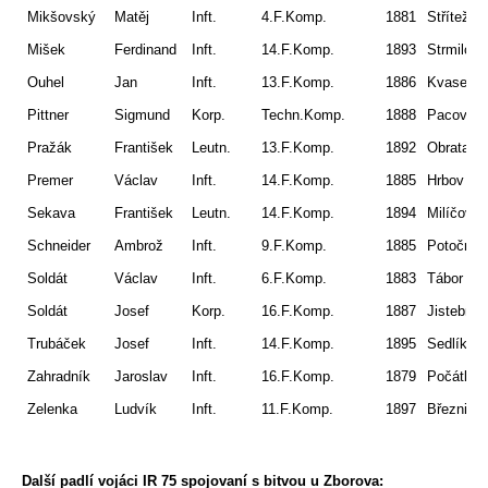
Mikšovský
Matěj
Inft.
4.F.Komp.
1881
Střítež
Mišek
Ferdinand
Inft.
14.F.Komp.
1893
Strmilov
Ouhel
Jan
Inft.
13.F.Komp.
1886
Kvasejov
Pittner
Sigmund
Korp.
Techn.Komp.
1888
Pacov
Pražák
František
Leutn.
13.F.Komp.
1892
Obrataň
Premer
Václav
Inft.
14.F.Komp.
1885
Hrbov
Sekava
František
Leutn.
14.F.Komp.
1894
Milíčov
Schneider
Ambrož
Inft.
9.F.Komp.
1885
Potočná
Soldát
Václav
Inft.
6.F.Komp.
1883
Tábor
Soldát
Josef
Korp.
16.F.Komp.
1887
Jistebnic
Trubáček
Josef
Inft.
14.F.Komp.
1895
Sedlíkovi
Zahradník
Jaroslav
Inft.
16.F.Komp.
1879
Počátky
Zelenka
Ludvík
Inft.
11.F.Komp.
1897
Březnice
Další padlí vojáci IR 75 spojovaní s bitvou u Zborova: