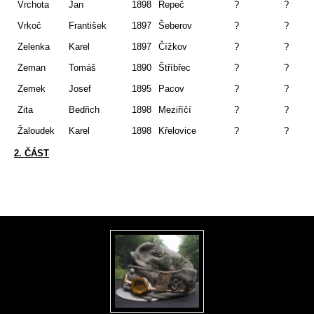
Vrchota
Jan
1898
Řepeč
?
?
Vrkoč
František
1897
Šeberov
?
?
Zelenka
Karel
1897
Čížkov
?
?
Zeman
Tomáš
1890
Štříbřec
?
?
Zemek
Josef
1895
Pacov
?
?
Zita
Bedřich
1898
Meziříčí
?
?
Žaloudek
Karel
1898
Křelovice
?
?
2. ČÁST