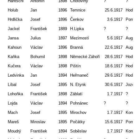
Hantschl
Antonín
1898
Chotoviny
?
?
Holub
Jan
1896
Temnice
25.6.1917
Hodów
Hrdlička
Josef
1896
Čenkov
3.6.1917
Pomor
Jackel
František
1889
H.Lipka
?
?
Jansa
Julius
1897
Mezimostí
5.6.1917
August
Kahoun
Václav
1896
Branná
22.6.1917
August
Kaňka
Bohumil
1898
Německé Záhoří
28.6.1917
Hodów
Kučera
Václav
1898
Pištín
18.6.1917
Hodów
Ledvinka
Jan
1894
Heřmaneč
29.6.1917
Hodów
Líbal
Josef
1895
N. Etynk
30.6.1917
Jozefo
Lohoňka
František
1898
Záblatí
1.7.1917
?
Lojda
Václav
1894
Pohnánec
?
?
Mach
Josef
1895
Mirochov
1.7.1917
Koniuc
Mareš
Miroslav
1895
Počátky
15.6.1917
Pomor
Moudrý
František
1894
Soběslav
1.7.1917
Koniuc