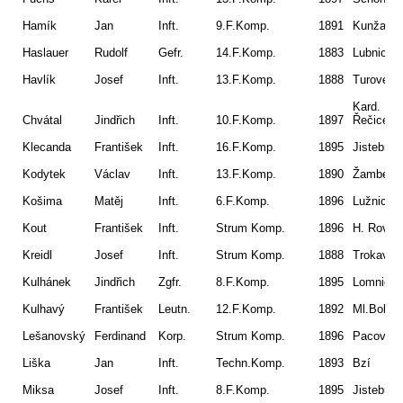
Hamík
Jan
Inft.
9.F.Komp.
1891
Kunžak
Haslauer
Rudolf
Gefr.
14.F.Komp.
1883
Lubnice
Havlík
Josef
Inft.
13.F.Komp.
1888
Turovec
Kard.
Chvátal
Jindřich
Inft.
10.F.Komp.
1897
Řečice
Klecanda
František
Inft.
16.F.Komp.
1895
Jistebnic
Kodytek
Václav
Inft.
13.F.Komp.
1890
Žamberk
Košima
Matěj
Inft.
6.F.Komp.
1896
Lužnice
Kout
František
Inft.
Strum Komp.
1896
H. Roveň
Kreidl
Josef
Inft.
Strum Komp.
1888
Trokavec
Kulhánek
Jindřich
Zgfr.
8.F.Komp.
1895
Lomnice
Kulhavý
František
Leutn.
12.F.Komp.
1892
Ml.Bolesl
Lešanovský
Ferdinand
Korp.
Strum Komp.
1896
Pacov
Liška
Jan
Inft.
Techn.Komp.
1893
Bzí
Miksa
Josef
Inft.
8.F.Komp.
1895
Jistebnic