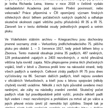
je kniha Richarda Leina, kterou v roce 2018 v češtině vydalo
nakladatelství Academia pod názvem Plnění povinností, nebo
velezrada? Práce připomíná v ČR opomíjený význam finských
střeleckých divizí během počátečních ruských úspěchů a odhaluje
skutečné okolnosti zajetí většího počtu příslušníků IR 35 a IR 75.
Zároveň lze v textu dohledat osudy jednotlivých praporů a setnin
pluku.
Ve Vídeňském státním archivu – Kriegsarchivu jsou dochovány
jmenné seznamy ztrát – Verlustlisty jindřichohradeckého 75. pěšího
pluku pro období 1. – 3. července 1917, tedy právě během bitvy u
Zborova. Tento materiál obsahuje jména 35 padlých, 487 raněných,
129 prokazatelně zajatých a 2403 nezvěstných, z nichž převážná
většina byla rovněž zajata. Níže přepisujeme jména těch jihočeských
vojáků, kteří v bitvě u Zborova prolili krev na rakouské straně, tedy
všech padlých a raněných. Celkové ztráty padlých IR 75 jsou dnes
vyčíslovány na 86. Seznam dalších padlých, kteří nejsou uvedeni
v oficiálních Verlustlistech, a kteří jsou s bitvou spojováni (někdy
chybně) rovněž uvádíme. Několik z nich bylo původně uvedeno mezi
raněnými, ale záhy na následky zranění zemřeli. Skutečný počet
padlých však byl pravděpodobně ještě vyšší, protože někteří padlí
byli vedeni i mezi nezvěstnými a prohlášeni za mrtvé až po válce a
jejich přesné místo úmrtí již nemohlo být zjištěno. Stejně tak je