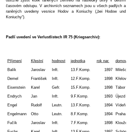
obtížné zjistit kolik raněných zemřelo na následky bitvy v delším
časovém odstupu. V archivních seznamech jsou u všech padlých a
raněných uvedeny vesnice Hodov a Koniuchy („bei Hodow und
Koniuchy“).
Padlí uvedení ve Verlustlistech IR 75 (Kriegsarchiv):
Příjmení
Křestní
hodnost
jednotka
rok nar.
domovsk
Balík
Jaroslav
Inft.
13.F.Komp.
1897
Milešov
Demel
František
Inft.
12.F.Komp.
1898
Křelovice
Eisenstein
Karel
Gefr.
15.F.Komp.
1898
Tábor
Endrych
Jan
Inft.
9.F.Komp.
1893
Újezd
Engel
Rudolf
Leutn.
13.F.Komp.
1894
Vídeň
Engelmann
Otto
Leutn.
8.F.Komp.
1894
Praha
Fučík
Jaroslav
Inft.
7.F.Komp.
1898
Kloužovi
Fuchs
Karel
Inft.
13.F.Komp.
1897
Schönba