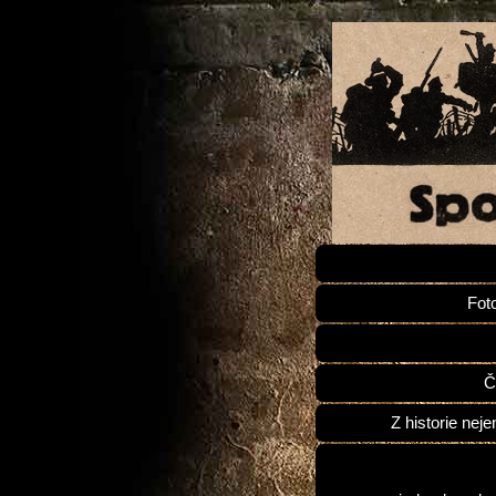
Fot
Č
Z historie neje