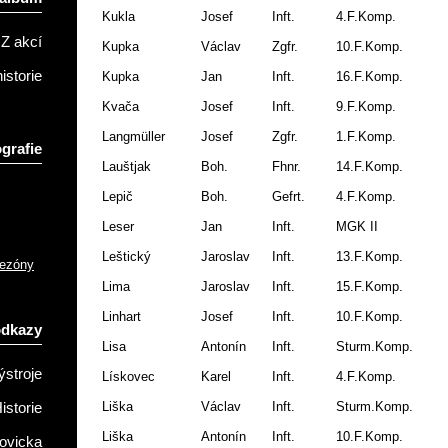
Kukla
Josef
Inft.
4.F.Komp.
Z akcí
Kupka
Václav
Zgfr.
10.F.Komp.
istorie
Kupka
Jan
Inft.
16.F.Komp.
Kvača
Josef
Inft.
9.F.Komp.
Langmüller
Josef
Zgfr.
1.F.Komp.
grafie
Lauštjak
Boh.
Fhnr.
14.F.Komp.
Lepič
Boh.
Gefrt.
4.F.Komp.
Leser
Jan
Inft.
MGK II
Leštický
Jaroslav
Inft.
13.F.Komp.
sezóny
Lima
Jaroslav
Inft.
15.F.Komp.
Linhart
Josef
Inft.
10.F.Komp.
odkazy
Lisa
Antonín
Inft.
Sturm.Komp.
ýstroje
Lískovec
Karel
Inft.
4.F.Komp.
Liška
Václav
Inft.
Sturm.Komp.
istorie
Liška
Antonín
Inft.
10.F.Komp.
ovicka