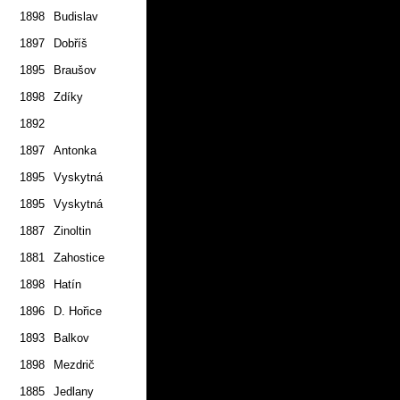
1898
Budislav
1.7.
1897
Dobříš
2.7.
1895
Braušov
1.7.
1898
Zdíky
1.7.
1892
1.7.
1897
Antonka
2.7.
1895
Vyskytná
1.7.
1895
Vyskytná
1.7.
1887
Zinoltin
2.7.
1881
Zahostice
2.7.
1898
Hatín
1.7.
1896
D. Hořice
1.7.
1893
Balkov
2.7.
1898
Mezdrič
2.7.
1885
Jedlany
2.7.