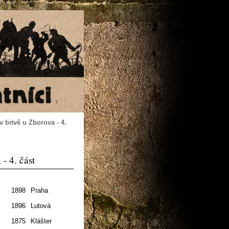
v bitvě u Zborova - 4.
- 4. část
1898
Praha
2.7.
1896
Lutová
1.7.
1875
Klášter
1.7.