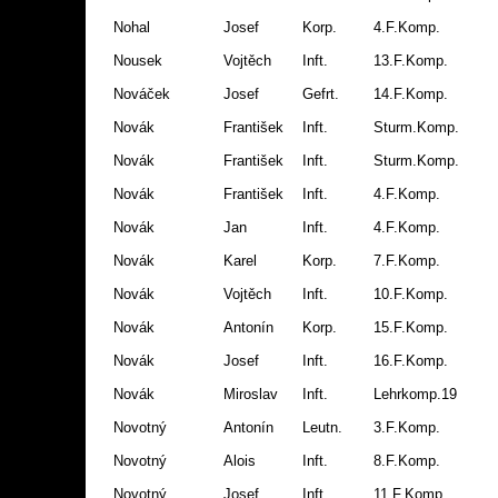
Nohal
Josef
Korp.
4.F.Komp.
Nousek
Vojtěch
Inft.
13.F.Komp.
Nováček
Josef
Gefrt.
14.F.Komp.
Novák
František
Inft.
Sturm.Komp.
Novák
František
Inft.
Sturm.Komp.
Novák
František
Inft.
4.F.Komp.
Novák
Jan
Inft.
4.F.Komp.
Novák
Karel
Korp.
7.F.Komp.
Novák
Vojtěch
Inft.
10.F.Komp.
Novák
Antonín
Korp.
15.F.Komp.
Novák
Josef
Inft.
16.F.Komp.
Novák
Miroslav
Inft.
Lehrkomp.19
Novotný
Antonín
Leutn.
3.F.Komp.
Novotný
Alois
Inft.
8.F.Komp.
Novotný
Josef
Inft.
11.F.Komp.