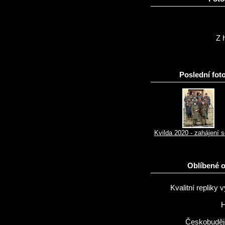
Z h
Poslední foto
Kvilda 2020 - zahájení 
Oblíbené 
Kvalitní repliky v
H
Českobuděj