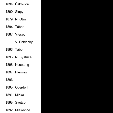
1894
Čakovice
2.7.
1890
Slapy
2.7.
1879
N. Otín
2.7.
1894
Tábor
2.7.
1887
Vřesec
1.7.
V. Deklenky
1.7.
1893
Tábor
2.7.
1896
N. Bystřice
2.7.
1898
Neuotting
1.7.
1897
Plemles
2.7.
1896
2.7.
1895
Oberdorf
2.7.
1891
Mláka
1.7.
1895
Svetce
2.7.
1892
Miškovice
2.7.