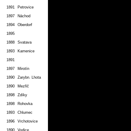
1891
Petrovice
2.7.
1897
Náchod
1.7.
1894
Oberdorf
1.7.
1895
2.7.
1888
Svatava
2.7.
1893
Kamenice
2.7.
1891
2.7.
1897
Mirotín
1.7.
1890
Zarybn. Lhota
2.7.
1890
Mezřič
1.7.
1898
Zdíky
2.7.
1898
Rohovka
1.7.
1893
Chlumec
2.7.
1896
Vrchotovice
2.7.
1890
Vodice
2.7.