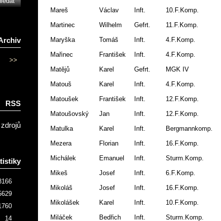
Mareš
Václav
Inft.
10.F.Komp.
Martinec
Wilhelm
Gefrt.
11.F.Komp.
Maryška
Tomáš
Inft.
4.F.Komp.
Archiv
Mařinec
František
Inft.
4.F.Komp.
>>
Matějů
Karel
Gefrt.
MGK IV
Matouš
Karel
Inft.
4.F.Komp.
Matoušek
František
Inft.
12.F.Komp.
RSS
Matoušovský
Jan
Inft.
12.F.Komp.
 zdrojů
Matulka
Karel
Inft.
Bergmannkomp.
Mezera
Florian
Inft.
16.F.Komp.
Michálek
Emanuel
Inft.
Sturm.Komp.
tistiky
Mikeš
Josef
Inft.
6.F.Komp.
8166
Mikoláš
Josef
Inft.
16.F.Komp.
5629
Mikolášek
Karel
Inft.
10.F.Komp.
1760
Miláček
Bedřich
Inft.
Sturm.Komp.
14