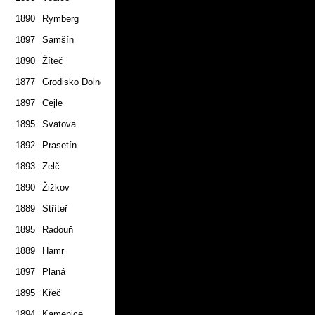
1890
Rymberg
1.7.
1897
Samšín
1.7.
1890
Žíteč
2.7.
1877
Grodisko Dolne
1.7.
1897
Cejle
1.7.
1895
Svatova
1.7.
1892
Prasetín
2.7.
1893
Zelč
2.7.
1890
Žižkov
2.7.
1889
Stříteř
2.7.
1895
Radouň
2.7.
1889
Hamr
2.7.
1897
Planá
2.7.
1895
Křeč
1.7.
1894
Kamenice
2.7.