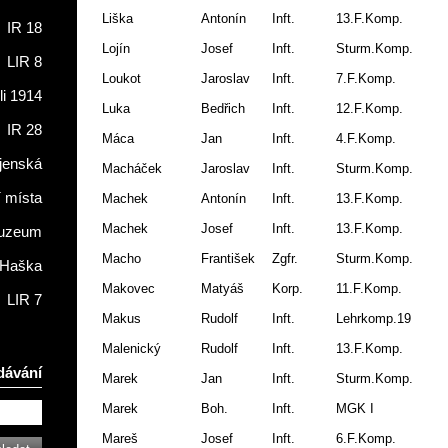
Liška
Antonín
Inft.
13.F.Komp.
IR 18
Lojín
Josef
Inft.
Sturm.Komp.
LIR 8
Loukot
Jaroslav
Inft.
7.F.Komp.
li 1914
Luka
Bedřich
Inft.
12.F.Komp.
IR 28
Máca
Jan
Inft.
4.F.Komp.
jenská
Macháček
Jaroslav
Inft.
Sturm.Komp.
í místa
Machek
Antonín
Inft.
13.F.Komp.
Machek
Josef
Inft.
13.F.Komp.
muzeum
Macho
František
Zgfr.
Sturm.Komp.
 Haška
Makovec
Matyáš
Korp.
11.F.Komp.
LIR 7
Makus
Rudolf
Inft.
Lehrkomp.19
Malenický
Rudolf
Inft.
13.F.Komp.
dávání
Marek
Jan
Inft.
Sturm.Komp.
Marek
Boh.
Inft.
MGK I
Mareš
Josef
Inft.
6.F.Komp.