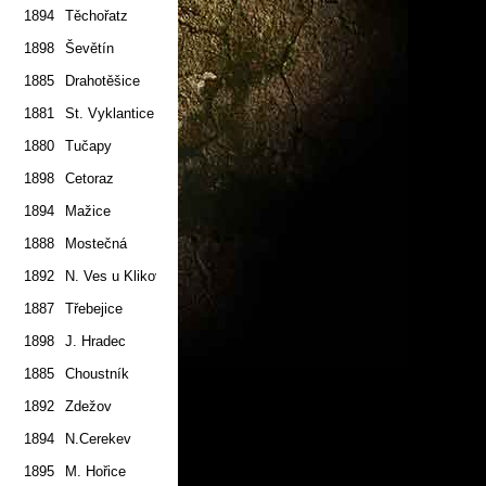
1894
Těchořatz
2.7.
1898
Ševětín
1.7.
1885
Drahotěšice
1.7.
1881
St. Vyklantice
1.7.
1880
Tučapy
1.7.
1898
Cetoraz
1.7.
1894
Mažice
2.7.
1888
Mostečná
2.7.
1892
N. Ves u Klikova
2.7.
1887
Třebejice
2.7.
1898
J. Hradec
2.7.
1885
Choustník
1.7.
1892
Zdežov
1.7.
1894
N.Cerekev
2.7.
1895
M. Hořice
2.7.