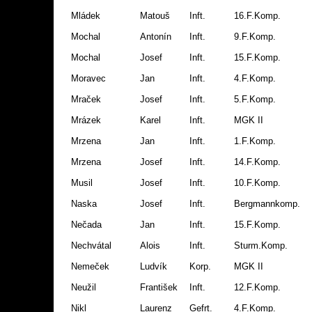
Mládek
Matouš
Inft.
16.F.Komp.
Mochal
Antonín
Inft.
9.F.Komp.
Mochal
Josef
Inft.
15.F.Komp.
Moravec
Jan
Inft.
4.F.Komp.
Mraček
Josef
Inft.
5.F.Komp.
Mrázek
Karel
Inft.
MGK II
Mrzena
Jan
Inft.
1.F.Komp.
Mrzena
Josef
Inft.
14.F.Komp.
Musil
Josef
Inft.
10.F.Komp.
Naska
Josef
Inft.
Bergmannkomp.
Nečada
Jan
Inft.
15.F.Komp.
Nechvátal
Alois
Inft.
Sturm.Komp.
Nemeček
Ludvík
Korp.
MGK II
Neužil
František
Inft.
12.F.Komp.
Nikl
Laurenz
Gefrt.
4.F.Komp.