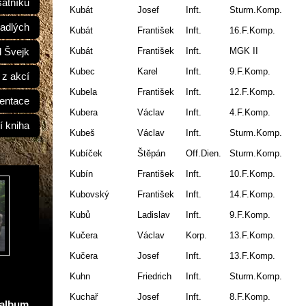
átníků
Kubát
Josef
Inft.
Sturm.Komp.
adlých
Kubát
František
Inft.
16.F.Komp.
Kubát
František
Inft.
MGK II
d Švejk
Kubec
Karel
Inft.
9.F.Komp.
 z akcí
Kubela
František
Inft.
12.F.Komp.
entace
Kubera
Václav
Inft.
4.F.Komp.
í kniha
Kubeš
Václav
Inft.
Sturm.Komp.
Kubíček
Štěpán
Off.Dien.
Sturm.Komp.
Kubín
František
Inft.
10.F.Komp.
Kubovský
František
Inft.
14.F.Komp.
Kubů
Ladislav
Inft.
9.F.Komp.
Kučera
Václav
Korp.
13.F.Komp.
Kučera
Josef
Inft.
13.F.Komp.
Kuhn
Friedrich
Inft.
Sturm.Komp.
Kuchař
Josef
Inft.
8.F.Komp.
oalbum