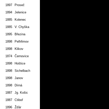
1897
Proseč
2.7.
1894
Jelenice
2.7.
1885
Kolenec
2.7.
1885
V. Chyška
2.7.
1895
Březina
1.7.
1898
Pelhřimov
2.7.
1898
Klikov
1.7.
1874
Černovice
1.7.
1898
Hoštice
1.7.
1898
Sichelbach
1.7.
1898
Janov
2.7.
1898
Dírná
2.7.
1887
Jg. Košic
1.7.
1887
Ctiboř
2.7.
1896
Žďár
2.7.