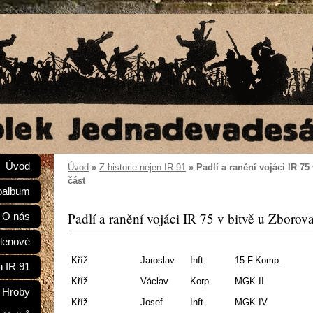
Úvod
Úvod
»
Z historie nejen IR 91
»
Padlí a ranění vojáci IR 75 
část
oalbum
Padlí a ranění vojáci IR 75 v bitvě u Zborova 
O nás
lenové
Kříž
Jaroslav
Inft.
15.F.Komp.
n IR 91
Kříž
Václav
Korp.
MGK II
Hroby
Kříž
Josef
Inft.
MGK IV