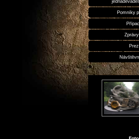
jednadevades
Pomníky p
Přípa
Zprávy
Prez
Návštěvn
Fot