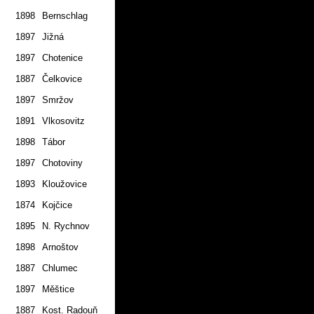
1898
Bernschlag
1.7.
1897
Jižná
2.7.
1897
Chotenice
2.7.
1887
Čelkovice
1.7.
1897
Smržov
2.7.
1891
Vlkosovitz
1.7.
1898
Tábor
1.7.
1897
Chotoviny
1.7.
1893
Kloužovice
2.7.
1874
Kojčice
1.7.
1895
N. Rychnov
2.7.
1898
Arnoštov
2.7.
1887
Chlumec
1.7.
1897
Měštice
1.7.
1887
Kost. Radouň
2.7.