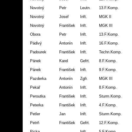
Novotný
Petr
Leutn.
13.F.Komp.
Novotný
Josef
Inft.
MGK II
Novotný
František
Inft.
MGK III
Obora
Petr
Inft.
13.F.Komp.
Pádivý
Antonín
Inft.
16.F.Komp.
Padourek
František
Inft.
Techn.Komp.
Pánek
Karel
Gefrt.
8.F.Komp.
Pánek
František
Inft.
9.F.Komp.
Pazderka
Antonín
Zgfr.
MGK III
Pekař
Antonín
Inft.
8.F.Komp.
Peroutka
František
Inft.
Sturm.Komp.
Peterka
František
Inft.
4.F.Komp.
Petler
Jan
Inft.
Sturm.Komp.
Petrň
František
Gefrt.
12.F.Komp.
Picka
Inft.
5.F.Komp.