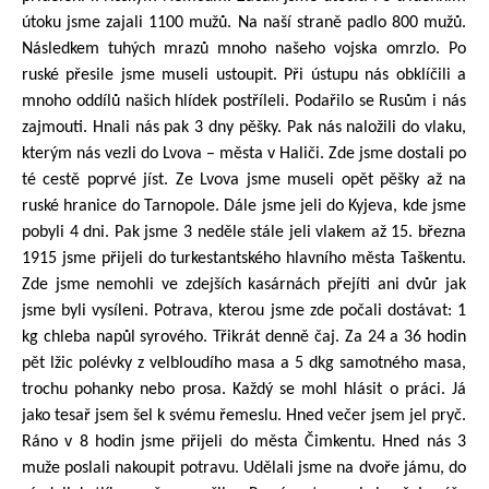
útoku jsme zajali 1100 mužů. Na naší straně padlo 800 mužů.
Následkem tuhých mrazů mnoho našeho vojska omrzlo. Po
ruské přesile jsme museli ustoupit. Při ústupu nás obklíčili a
mnoho oddílů našich hlídek postříleli. Podařilo se Rusům i nás
zajmouti. Hnali nás pak 3 dny pěšky. Pak nás naložili do vlaku,
kterým nás vezli do Lvova – města v Haliči. Zde jsme dostali po
té cestě poprvé jíst. Ze Lvova jsme museli opět pěšky až na
ruské hranice do Tarnopole. Dále jsme jeli do Kyjeva, kde jsme
pobyli 4 dni. Pak jsme 3 neděle stále jeli vlakem až 15. března
1915 jsme přijeli do turkestantského hlavního města Taškentu.
Zde jsme nemohli ve zdejších kasárnách přejíti ani dvůr jak
jsme byli vysíleni. Potrava, kterou jsme zde počali dostávat: 1
kg chleba napůl syrového. Třikrát denně čaj. Za 24 a 36 hodin
pět lžic polévky z velbloudího masa a 5 dkg samotného masa,
trochu pohanky nebo prosa. Každý se mohl hlásit o práci. Já
jako tesař jsem šel k svému řemeslu. Hned večer jsem jel pryč.
Ráno v 8 hodin jsme přijeli do města Čimkentu. Hned nás 3
muže poslali nakoupit potravu. Udělali jsme na dvoře jámu, do