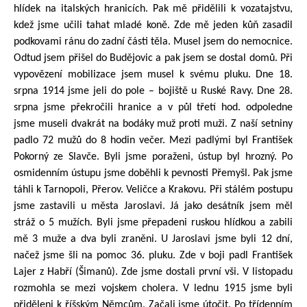
hlídek na italských hranicích. Pak mě přidělili k vozatajstvu,
kdež jsme učili tahat mladé koně. Zde mě jeden kůň zasadil
podkovami ránu do zadní části těla. Musel jsem do nemocnice.
Odtud jsem přišel do Budějovic a pak jsem se dostal domů. Při
vypovězení mobilizace jsem musel k svému pluku. Dne 18.
srpna 1914 jsme jeli do pole – bojiště u Ruské Ravy. Dne 28.
srpna jsme překročili hranice a v půl třetí hod. odpoledne
jsme museli dvakrát na bodáky muž proti muži. Z naší setniny
padlo 72 mužů do 8 hodin večer. Mezi padlými byl František
Pokorný ze Slavče. Byli jsme poraženi, ústup byl hrozný. Po
osmidenním ústupu jsme doběhli k pevnosti Přemyšl. Pak jsme
táhli k Tarnopoli, Přerov. Veličce a Krakovu. Při stálém postupu
jsme zastavili u města Jaroslavi. Já jako desátník jsem měl
stráž o 5 mužích. Byli jsme přepadeni ruskou hlídkou a zabili
mě 3 muže a dva byli zraněni. U Jaroslavi jsme byli 12 dní,
načež jsme šli na pomoc 36. pluku. Zde v boji padl František
Lajer z Habří (Šimanů). Zde jsme dostali první vši. V listopadu
rozmohla se mezi vojskem cholera. V lednu 1915 jsme byli
přiděleni k říšským Němcům. Začali jsme útočit. Po třídenním