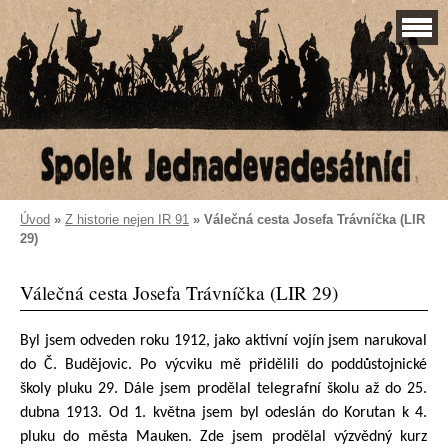
Úvod
»
Z historie nejen IR 91
»
Válečná cesta Josefa Trávníčka (LIR
29)
Válečná cesta Josefa Trávníčka (LIR 29)
Byl jsem odveden roku 1912, jako aktivní vojín jsem narukoval
do Č. Budějovic. Po výcviku mě přidělili do poddůstojnické
školy pluku 29. Dále jsem prodělal telegrafní školu až do 25.
dubna 1913. Od 1. května jsem byl odeslán do Korutan k 4.
pluku do města Mauken. Zde jsem prodělal výzvědný kurz