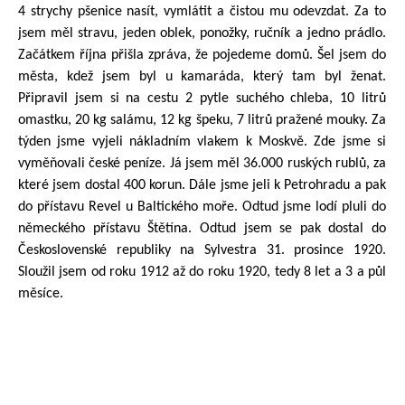
4 strychy pšenice nasít, vymlátit a čistou mu odevzdat. Za to
jsem měl stravu, jeden oblek, ponožky, ručník a jedno prádlo.
Začátkem října přišla zpráva, že pojedeme domů. Šel jsem do
města, kdež jsem byl u kamaráda, který tam byl ženat.
Připravil jsem si na cestu 2 pytle suchého chleba, 10 litrů
omastku, 20 kg salámu, 12 kg špeku, 7 litrů pražené mouky. Za
týden jsme vyjeli nákladním vlakem k Moskvě. Zde jsme si
vyměňovali české peníze. Já jsem měl 36.000 ruských rublů, za
které jsem dostal 400 korun. Dále jsme jeli k Petrohradu a pak
do přístavu Revel u Baltického moře. Odtud jsme lodí pluli do
německého přístavu Štětína. Odtud jsem se pak dostal do
Československé republiky na Sylvestra 31. prosince 1920.
Sloužil jsem od roku 1912 až do roku 1920, tedy 8 let a 3 a půl
měsíce.