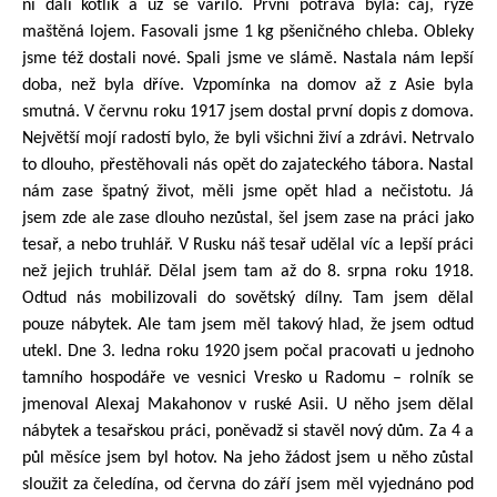
ní dali kotlík a už se vařilo. První potrava byla: čaj, rýže
maštěná lojem. Fasovali jsme 1 kg pšeničného chleba. Obleky
jsme též dostali nové. Spali jsme ve slámě. Nastala nám lepší
doba, než byla dříve. Vzpomínka na domov až z Asie byla
smutná. V červnu roku 1917 jsem dostal první dopis z domova.
Největší mojí radostí bylo, že byli všichni živí a zdrávi. Netrvalo
to dlouho, přestěhovali nás opět do zajateckého tábora. Nastal
nám zase špatný život, měli jsme opět hlad a nečistotu. Já
jsem zde ale zase dlouho nezůstal, šel jsem zase na práci jako
tesař, a nebo truhlář. V Rusku náš tesař udělal víc a lepší práci
než jejich truhlář. Dělal jsem tam až do 8. srpna roku 1918.
Odtud nás mobilizovali do sovětský dílny. Tam jsem dělal
pouze nábytek. Ale tam jsem měl takový hlad, že jsem odtud
utekl. Dne 3. ledna roku 1920 jsem počal pracovati u jednoho
tamního hospodáře ve vesnici Vresko u Radomu – rolník se
jmenoval Alexaj Makahonov v ruské Asii. U něho jsem dělal
nábytek a tesařskou práci, poněvadž si stavěl nový dům. Za 4 a
půl měsíce jsem byl hotov. Na jeho žádost jsem u něho zůstal
sloužit za čeledína, od června do září jsem měl vyjednáno pod