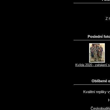
Z h
Poslední foto
Kvilda 2020 - zahájení 
Oblíbené 
Kvalitní repliky v
H
Českobuděj