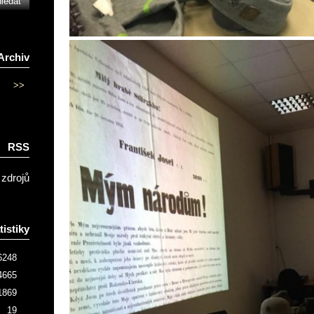
Archiv
>>
RSS
 zdrojů
tistiky
6248
4665
1869
19