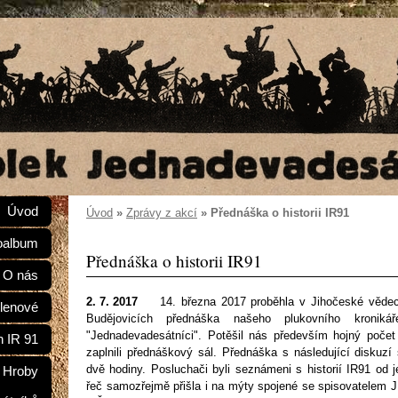
Úvod
Úvod
»
Zprávy z akcí
»
Přednáška o historii IR91
oalbum
Přednáška o historii IR91
O nás
2. 7. 2017
14. března 2017 proběhla v Jihočeské věde
lenové
Budějovicích přednáška našeho plukovního kroniká
"Jednadevadesátníci". Potěšil nás především hojný počet 
n IR 91
zaplnili přednáškový sál. Přednáška s následující diskuzí
dvě hodiny. Posluchači byli seznámeni s historií IR91 od j
Hroby
řeč samozřejmě přišla i na mýty spojené se spisovatelem 