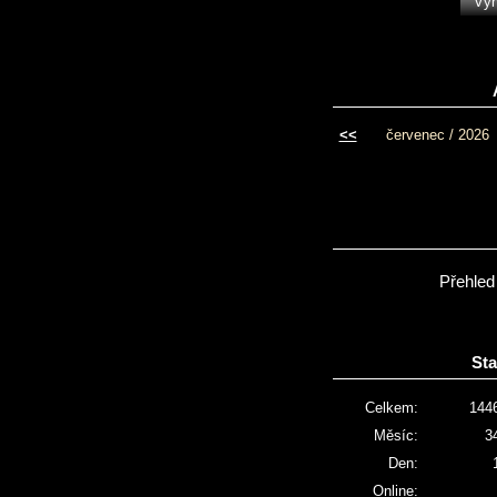
<<
červenec / 2026
Přehled
Sta
Celkem:
144
Měsíc:
3
Den:
Online: