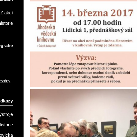
Z akcí
istorie
grafie
sezóny
odkazy
ýstroje
istorie
ovicka