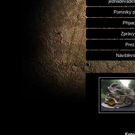
jednadevades
Pomníky p
Přípa
Zprávy
Prez
Návštěvn
Fot