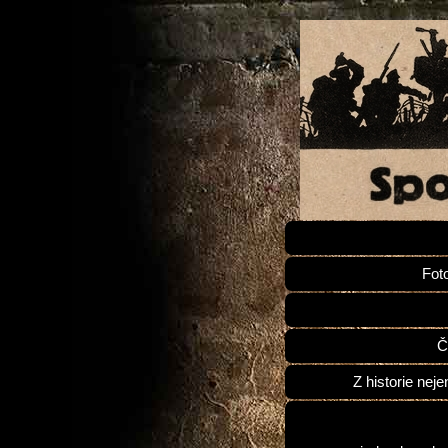
Fot
Č
Z historie neje