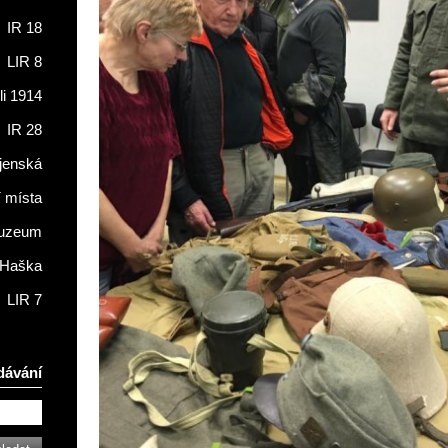
IR 18
LIR 8
li 1914
IR 28
jenská
í místa
muzeum
 Haška
LIR 7
dávání