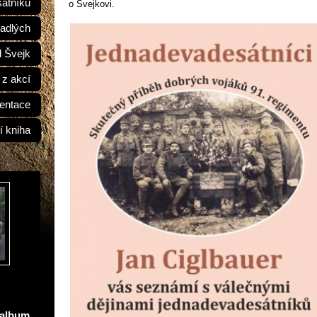
átníků
o Švejkovi.
adlých
d Švejk
 z akcí
entace
í kniha
oalbum