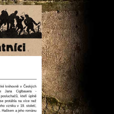
cké knihovně v Českých
ře Jana Ciglbauera -
posluchačů, kteří úplně
 se protáhla na více než
eho vzniku v 19. století,
J. Haškem a jeho románu