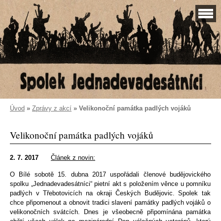
Úvod
»
Zprávy z akcí
»
Velikonoční památka padlých vojáků
Velikonoční památka padlých vojáků
2. 7. 2017
Článek z novin:
O Bílé sobotě 15. dubna 2017 uspořádali členové budějovického
spolku „Jednadevadesátníci“ pietní akt s položením věnce u pomníku
padlých v Třebotovicích na okraji Českých Budějovic. Spolek tak
chce připomenout a obnovit tradici slavení památky padlých vojáků o
velikonočních svátcích. Dnes je všeobecně připomínána památka