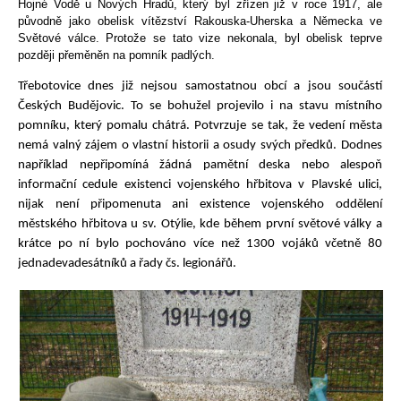
Hojné Vodě u Nových Hradů, který byl zřízen již v roce 1917, ale
původně jako obelisk vítězství Rakouska-Uherska a Německa ve
Světové válce. Protože se tato vize nekonala, byl obelisk teprve
později přeměněn na pomník padlých.
Třebotovice dnes již nejsou samostatnou obcí a jsou součástí
Českých Budějovic. To se bohužel projevilo i na stavu místního
pomníku, který pomalu chátrá. Potvrzuje se tak, že vedení města
nemá valný zájem o vlastní historii a osudy svých předků. Dodnes
například nepřipomíná žádná pamětní deska nebo alespoň
informační cedule existenci vojenského hřbitova v Plavské ulici,
nijak není připomenuta ani existence vojenského oddělení
městského hřbitova u sv. Otýlie, kde během první světové války a
krátce po ní bylo pochováno více než 1300 vojáků včetně 80
jednadevadesátníků a řady čs. legionářů.