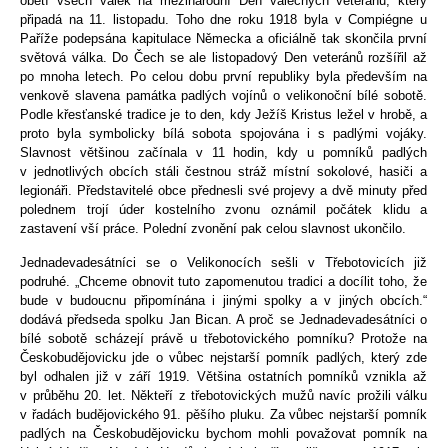
obětí všech válek na mezinárodní Den válečných veteránů, který
připadá na 11. listopadu. Toho dne roku 1918 byla v Compiégne u
Paříže podepsána kapitulace Německa a oficiálně tak skončila první
světová válka. Do Čech se ale listopadový Den veteránů rozšířil až
po mnoha letech. Po celou dobu první republiky byla především na
venkově slavena památka padlých vojínů o velikonoční bílé sobotě.
Podle křesťanské tradice je to den, kdy Ježíš Kristus ležel v hrobě, a
proto byla symbolicky bílá sobota spojována i s padlými vojáky.
Slavnost většinou začínala v 11 hodin, kdy u pomníků padlých
v jednotlivých obcích stáli čestnou stráž místní sokolové, hasiči a
legionáři. Představitelé obce přednesli své projevy a dvě minuty před
polednem trojí úder kostelního zvonu oznámil počátek klidu a
zastavení vší práce. Polední zvonění pak celou slavnost ukončilo.
Jednadevadesátníci se o Velikonocích sešli v Třebotovicích již
podruhé. „Chceme obnovit tuto zapomenutou tradici a docílit toho, že
bude v budoucnu připomínána i jinými spolky a v jiných obcích.“
dodává předseda spolku Jan Bican. A proč se Jednadevadesátníci o
bílé sobotě scházejí právě u třebotovického pomníku? Protože na
Českobudějovicku jde o vůbec nejstarší pomník padlých, který zde
byl odhalen již v září 1919. Většina ostatních pomníků vznikla až
v průběhu 20. let. Někteří z třebotovických mužů navíc prožili válku
v řadách budějovického 91. pěšího pluku. Za vůbec nejstarší pomník
padlých na Českobudějovicku bychom mohli považovat pomník na