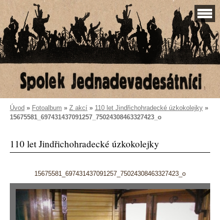
Úvod
»
Fotoalbum
»
Z akcí
»
110 let Jindřichohradecké úzkokolejky
»
15675581_697431437091257_75024308463327423_o
110 let Jindřichohradecké úzkokolejky
15675581_697431437091257_75024308463327423_o