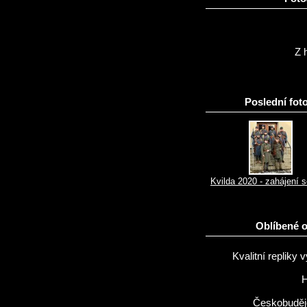
Z h
Poslední foto
Kvilda 2020 - zahájení 
Oblíbené 
Kvalitní repliky v
H
Českobuděj