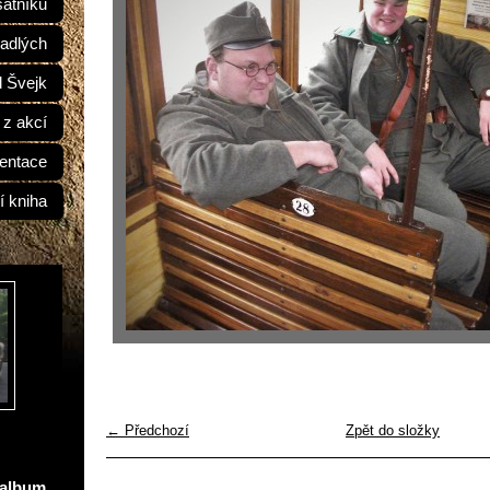
átníků
adlých
d Švejk
 z akcí
entace
í kniha
← Předchozí
Zpět do složky
oalbum