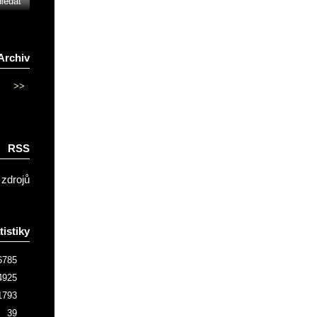
Archiv
>>
RSS
 zdrojů
tistiky
6785
4925
1793
39