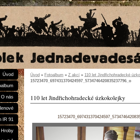
Úvod
Úvod
»
Fotoalbum
»
Z akcí
»
110 let Jindřichohradecké úzk
15723470_697431370424597_5734746420835237796_o
oalbum
110 let Jindřichohradecké úzkokolejky
O nás
lenové
15723470_697431370424597_573474642083
n IR 91
Hroby