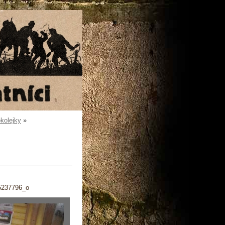
okolejky
»
5237796_o