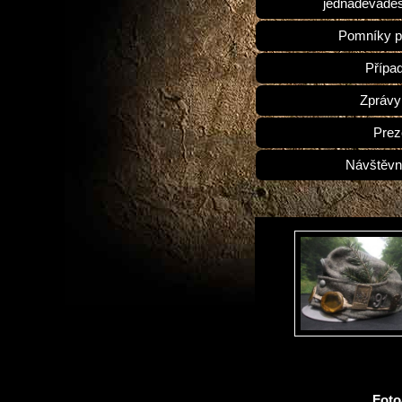
jednadevades
Pomníky p
Přípa
Zprávy
Prez
Návštěvn
Fot