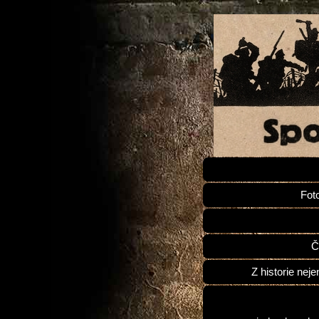
Fot
Č
Z historie neje