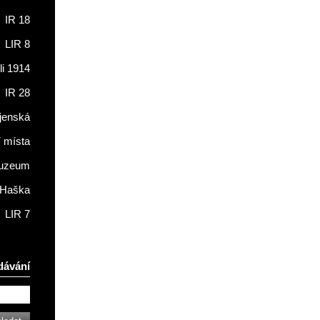
IR 18
LIR 8
li 1914
IR 28
jenská
í místa
muzeum
 Haška
LIR 7
dávání