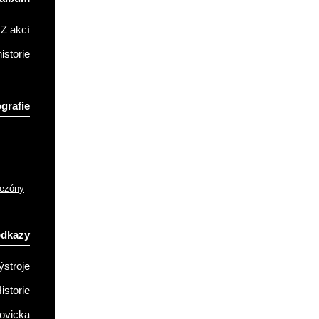
Z akcí
istorie
grafie
sezóny
odkazy
ýstroje
istorie
ovicka