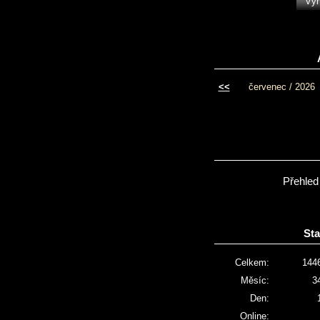
<<
červenec / 2026
Přehled
Sta
Celkem:
144
Měsíc:
3
Den:
Online: