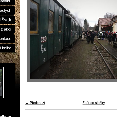
átníků
adlých
d Švejk
 z akcí
entace
í kniha
← Předchozí
Zpět do složky
oalbum