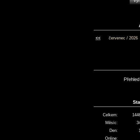
<<
červenec / 2026
Přehled
Sta
Celkem:
144
Měsíc:
3
Den:
Online: