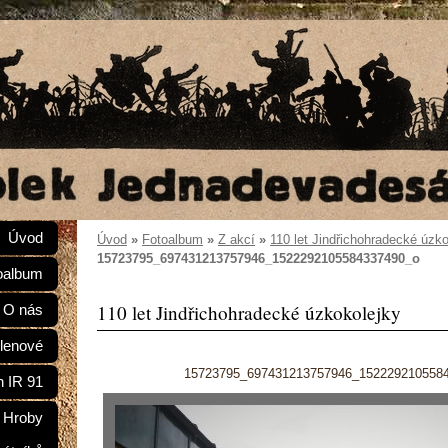
Úvod
Úvod
»
Fotoalbum
»
Z akcí
»
110 let Jindřichohradecké úzk
15723795_697431213757946_1522292105584337490_o
oalbum
110 let Jindřichohradecké úzkokolejky
O nás
lenové
15723795_697431213757946_152229210558
n IR 91
Hroby