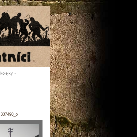
okolejky
»
4337490_o