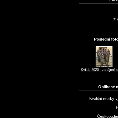
Z h
Poslední foto
Kvilda 2020 - zahájení 
Oblíbené 
Kvalitní repliky v
H
Českobuděj