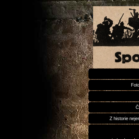
Fot
Č
Z historie neje