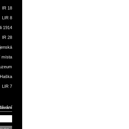
IR 18
LIR 8
li 1914
IR 28
jenská
í místa
muzeum
 Haška
LIR 7
dávání