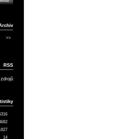
Archiv
>>
RSS
 zdrojů
tistiky
6316
4682
1827
14