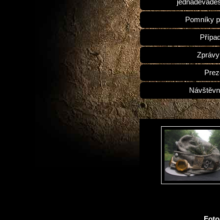
jednadevades
Pomníky p
Přípa
Zprávy
Prez
Návštěvn
Fot