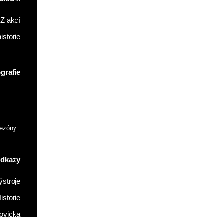
Z akcí
istorie
grafie
sezóny
odkazy
ýstroje
istorie
ovicka