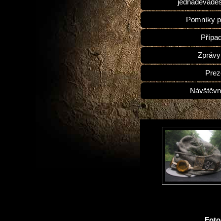
jednadevades
Pomníky p
Přípa
Zprávy
Prez
Návštěvn
Fot