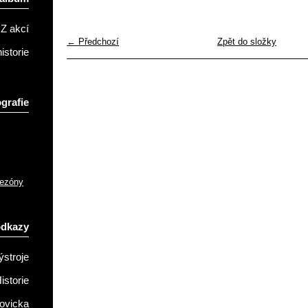
Z akcí
← Předchozí
Zpět do složky
istorie
grafie
sezóny
odkazy
ýstroje
istorie
ovicka