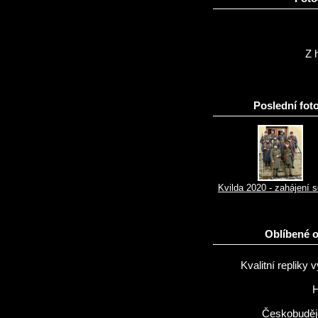
Z h
Poslední foto
Kvilda 2020 - zahájení 
Oblíbené 
Kvalitní repliky v
H
Českobuděj