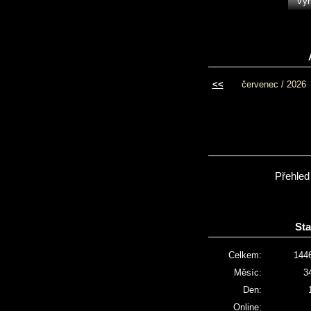
<<
červenec / 2026
Přehled
Sta
Celkem:
144
Měsíc:
3
Den:
Online: