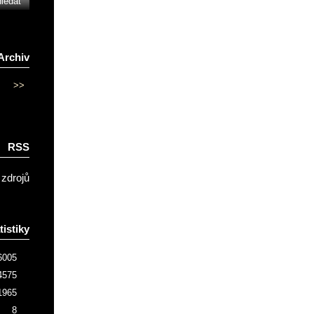
Archiv
>>
RSS
 zdrojů
tistiky
6005
4575
1965
8