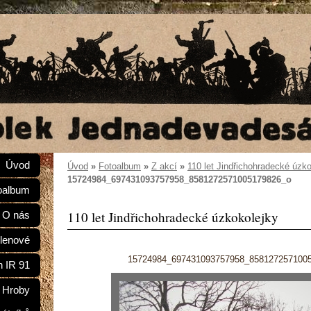
Úvod
Úvod
»
Fotoalbum
»
Z akcí
»
110 let Jindřichohradecké úzk
15724984_697431093757958_8581272571005179826_o
oalbum
110 let Jindřichohradecké úzkokolejky
O nás
lenové
15724984_697431093757958_858127257100
n IR 91
Hroby