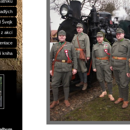
átníků
adlých
d Švejk
 z akcí
entace
í kniha
oalbum