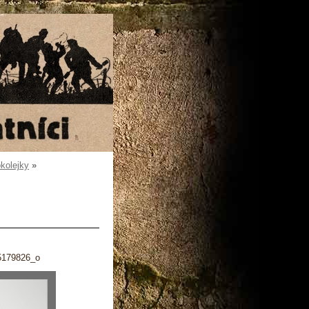
okolejky
»
5179826_o