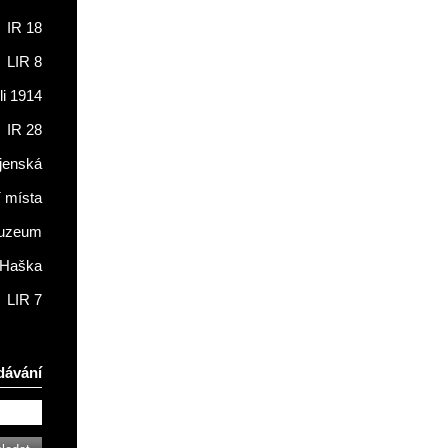
IR 18
LIR 8
li 1914
IR 28
jenská
í místa
muzeum
 Haška
LIR 7
dávání