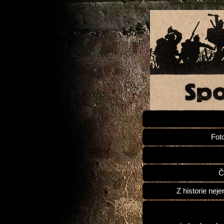
Fot
Č
Z historie neje