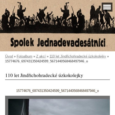
Úvod
»
Fotoalbum
»
Z akcí
»
110 let Jindřichohradecké úzkokolejky
»
15774676_697431350424599_5671440568468497946_o
110 let Jindřichohradecké úzkokolejky
15774676_697431350424599_5671440568468497946_o