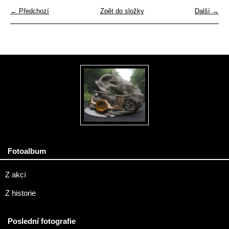
← Předchozí
Zpět do složky
Další →
Fotoalbum
Z akcí
Z historie
Poslední fotografie