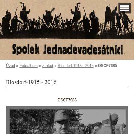
Úvod
»
Fotoalbum
»
Z akcí
»
Blosdorf-1915 - 2016
»
DSCF7685
Blosdorf-1915 - 2016
DSCF7685