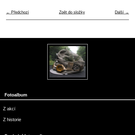
← Předchozí
Zpět do složky
Další →
Fotoalbum
Z akcí
Z historie