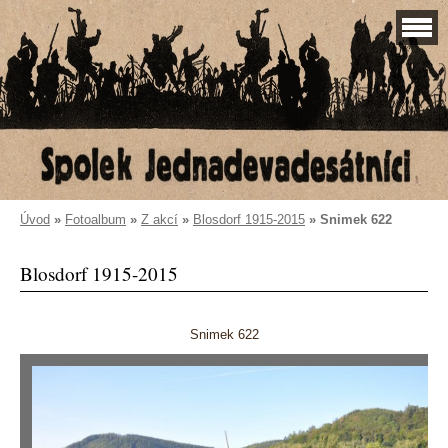
Úvod
»
Fotoalbum
»
Z akcí
»
Blosdorf 1915-2015
»
Snimek 622
Blosdorf 1915-2015
Snimek 622