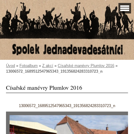
Úvod
»
Fotoalbum
»
Z akcí
»
Císařské manévry Plumlov 2016
»
13006572_1689512547965343_191356824283310723_n
Císařské manévry Plumlov 2016
13006572_1689512547965343_191356824283310723_n