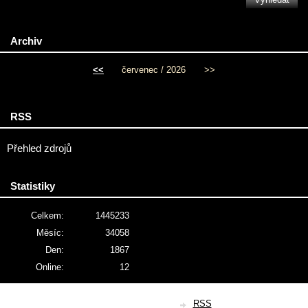
Archiv
<<
červenec / 2026
>>
RSS
Přehled zdrojů
Statistiky
Celkem:
1445233
Měsíc:
34058
Den:
1867
Online:
12
© 2026 eStránky.cz
|
RSS