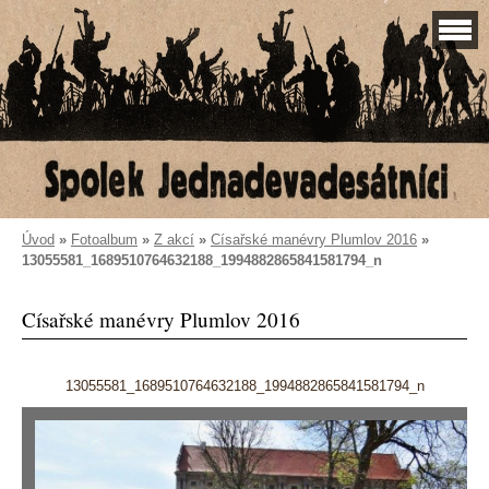
Úvod
»
Fotoalbum
»
Z akcí
»
Císařské manévry Plumlov 2016
»
13055581_1689510764632188_1994882865841581794_n
Císařské manévry Plumlov 2016
13055581_1689510764632188_1994882865841581794_n