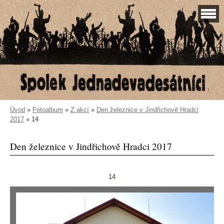
Úvod
»
Fotoalbum
»
Z akcí
»
Den železnice v Jindřichově Hradci
2017
»
14
Den železnice v Jindřichově Hradci 2017
14