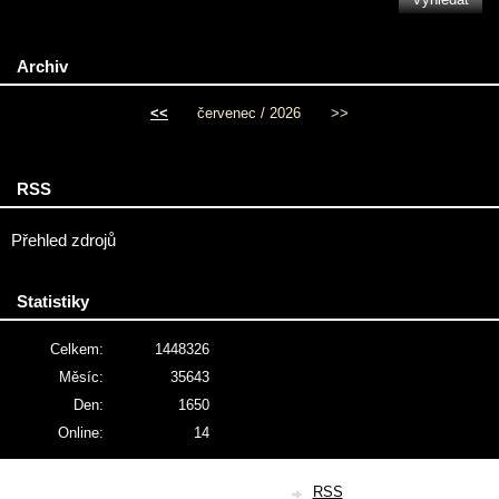
Archiv
<<
červenec / 2026
>>
RSS
Přehled zdrojů
Statistiky
Celkem:
1448326
Měsíc:
35643
Den:
1650
Online:
14
© 2026 eStránky.cz
|
RSS