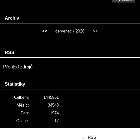
Archiv
<<
červenec / 2026
>>
RSS
Přehled zdrojů
Statistiky
Celkem:
1445951
Měsíc:
34548
Den:
1974
Online:
17
© 2026 eStránky.cz
|
RSS