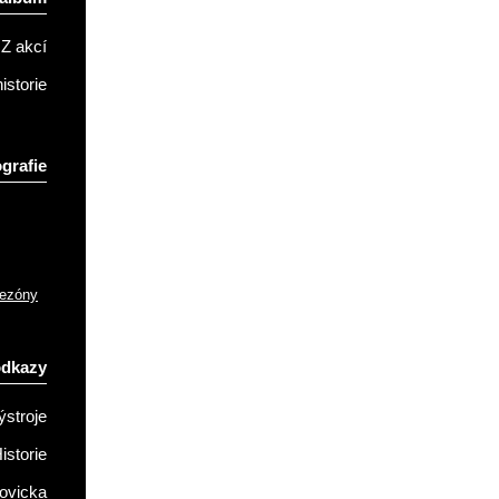
Z akcí
istorie
grafie
sezóny
odkazy
ýstroje
istorie
ovicka