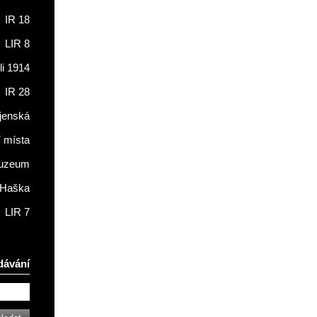
IR 18
LIR 8
li 1914
IR 28
jenská
í místa
muzeum
 Haška
LIR 7
dávání