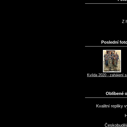
Z h
Poslední foto
Kvilda 2020 - zahájení 
Oblíbené 
Kvalitní repliky v
H
Českobuděj