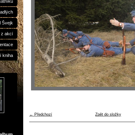
átníků
adlých
d Švejk
 z akcí
entace
í kniha
← Předchozí
Zpět do složky
oalbum