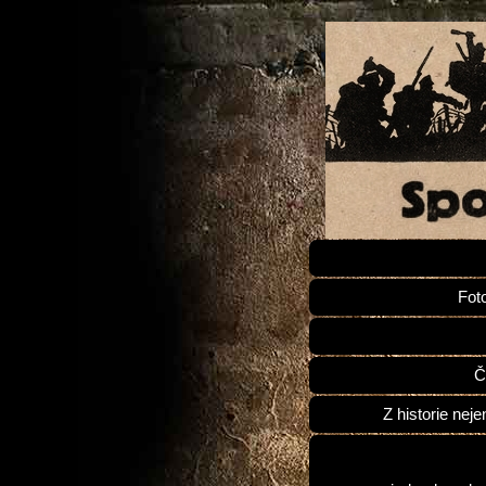
Fot
Č
Z historie neje