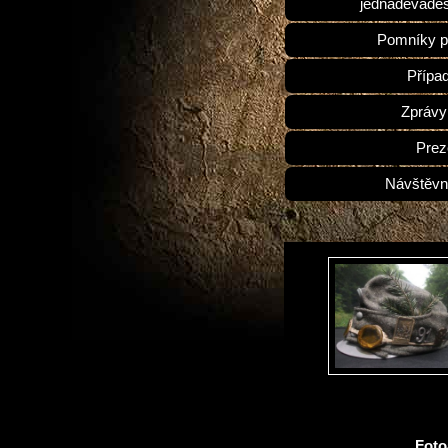
jednadevades
Pomníky p
Přípa
Zprávy
Prez
Návštěvn
Fot