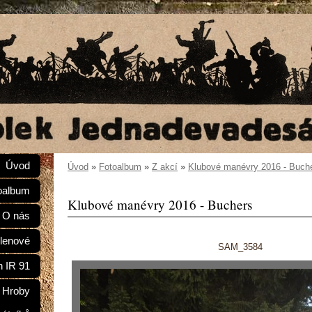
Úvod
Úvod
»
Fotoalbum
»
Z akcí
»
Klubové manévry 2016 - Buch
oalbum
Klubové manévry 2016 - Buchers
O nás
lenové
SAM_3584
n IR 91
Hroby