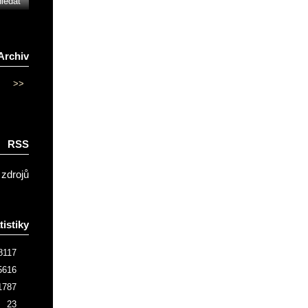
Archiv
>>
RSS
 zdrojů
tistiky
8117
5616
1787
23