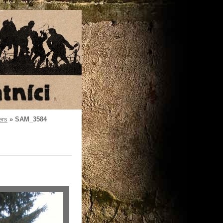
ers
»
SAM_3584