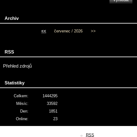
Archiv
<<
červenec / 2026
>>
RSS
Přehled zdrojů
Statistiky
Celkem:
1444295
Měsíc:
33592
Den:
1851
Online:
23
© 2026 eStránky.cz
|
RSS