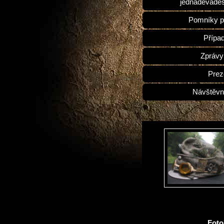
jednadevades
Pomníky p
Přípa
Zprávy
Prez
Návštěvn
Fot