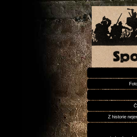
Fot
Č
Z historie neje