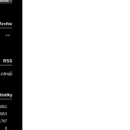
Archiv
>>
RSS
 zdrojů
tistiky
6861
4953
1787
8