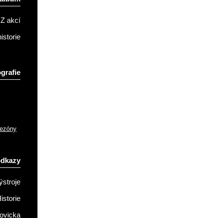
Z akcí
istorie
grafie
sezóny
odkazy
ýstroje
istorie
ovicka