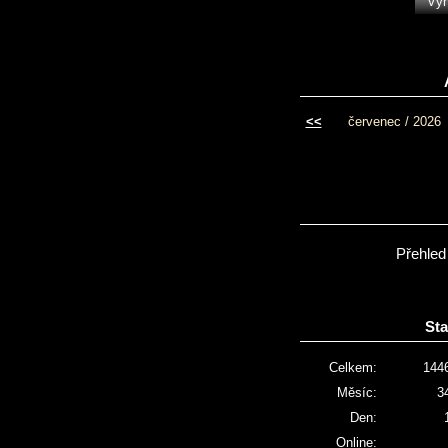
<<
červenec / 2026
Přehled
Sta
Celkem:
144
Měsíc:
3
Den:
Online: