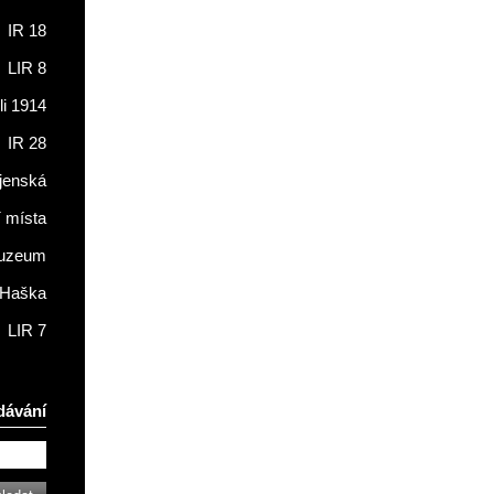
IR 18
LIR 8
li 1914
IR 28
jenská
í místa
muzeum
 Haška
LIR 7
dávání