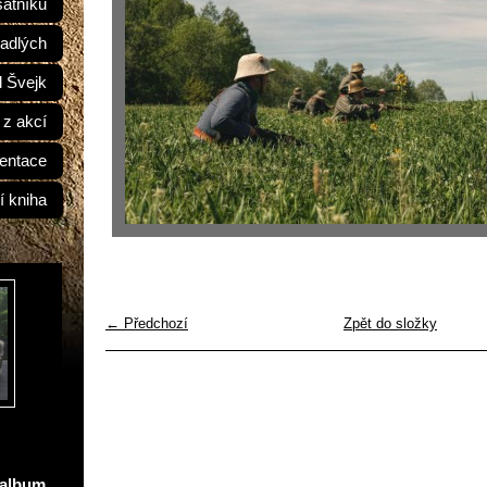
átníků
adlých
d Švejk
 z akcí
entace
í kniha
← Předchozí
Zpět do složky
oalbum