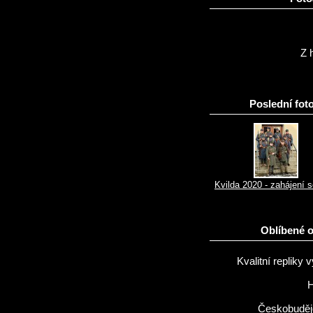
Z h
Poslední foto
Kvilda 2020 - zahájení 
Oblíbené 
Kvalitní repliky v
H
Českobuděj