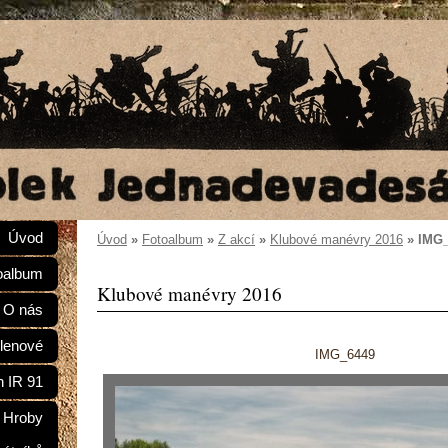
Úvod
Úvod
»
Fotoalbum
»
Z akcí
»
Klubové manévry 2016
»
IMG_
oalbum
Klubové manévry 2016
O nás
lenové
IMG_6449
n IR 91
Hroby