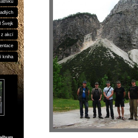
átníků
adlých
d Švejk
 z akcí
entace
í kniha
oalbum