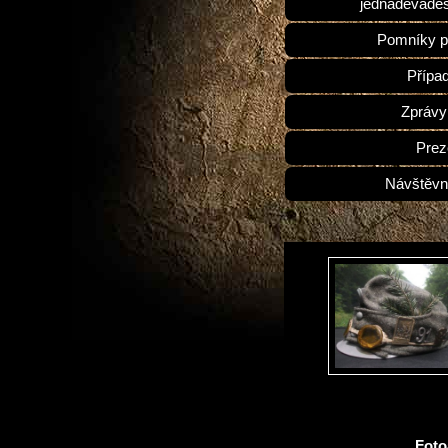
jednadevades
Pomníky p
Přípa
Zprávy
Prez
Návštěvn
Fot