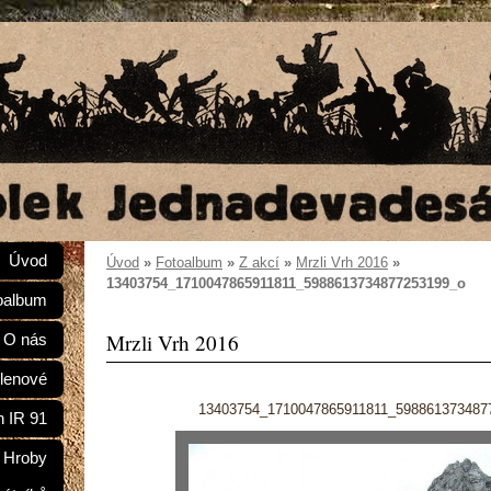
Úvod
Úvod
»
Fotoalbum
»
Z akcí
»
Mrzli Vrh 2016
»
13403754_1710047865911811_5988613734877253199_o
oalbum
Mrzli Vrh 2016
O nás
lenové
13403754_1710047865911811_598861373487
n IR 91
Hroby