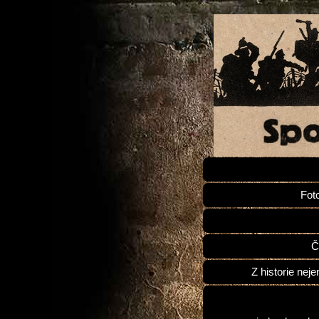
Fot
Č
Z historie neje