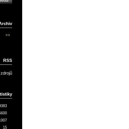
Archiv
>>
RSS
 zdrojů
tistiky
9383
5600
1007
15