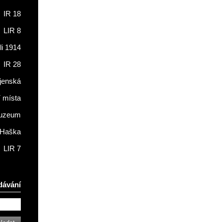
IR 18
LIR 8
li 1914
IR 28
jenská
í místa
muzeum
 Haška
LIR 7
dávání