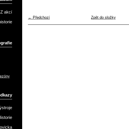
Z akcí
← Předchozí
Zpět do složky
istorie
grafie
sezóny
odkazy
ýstroje
istorie
ovicka