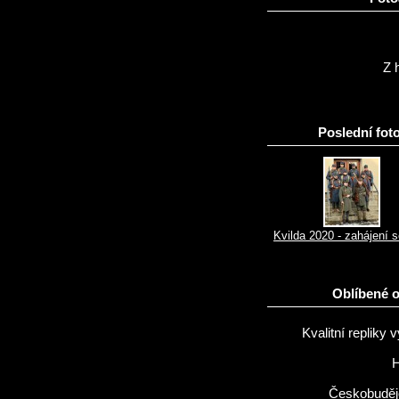
Z h
Poslední foto
Kvilda 2020 - zahájení 
Oblíbené 
Kvalitní repliky v
H
Českobuděj