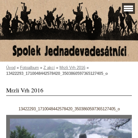
Úvod
»
Fotoalbum
»
Z akcí
»
Mrzli Vrh 2016
»
13422293_1710048442578420_3503860597365127405_o
Mrzli Vrh 2016
13422293_1710048442578420_3503860597365127405_o