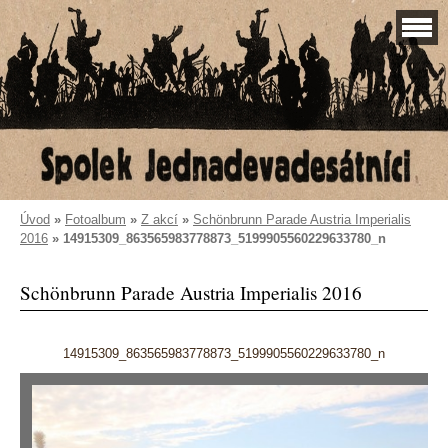
Úvod
»
Fotoalbum
»
Z akcí
»
Schönbrunn Parade Austria Imperialis
2016
»
14915309_863565983778873_5199905560229633780_n
Schönbrunn Parade Austria Imperialis 2016
14915309_863565983778873_5199905560229633780_n