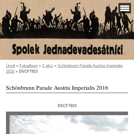
Úvod
»
Fotoalbum
»
Z akcí
»
Schönbrunn Parade Austria Imperialis
2016
»
DSCF7923
Schönbrunn Parade Austria Imperialis 2016
DSCF7923