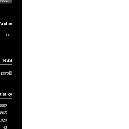
Archiv
>>
RSS
 zdrojů
tistiky
6662
4865
1820
43