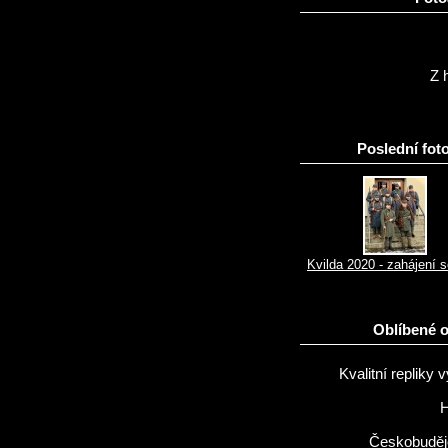
Z h
Poslední foto
Kvilda 2020 - zahájení 
Oblíbené 
Kvalitní repliky v
H
Českobuděj