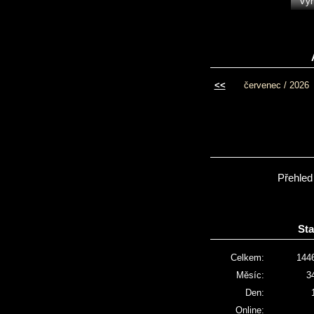
<<
červenec / 2026
Přehled
Sta
Celkem:
144
Měsíc:
3
Den:
Online: