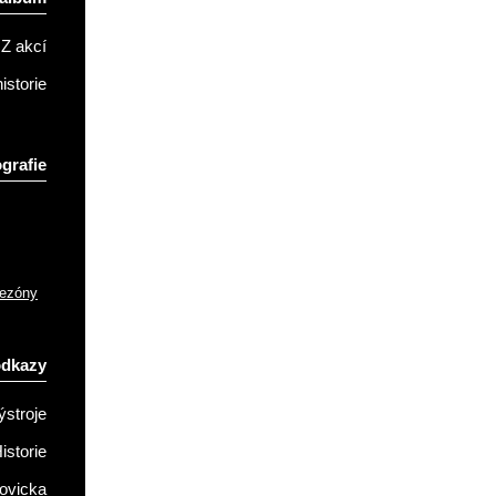
Z akcí
istorie
grafie
sezóny
odkazy
ýstroje
istorie
ovicka