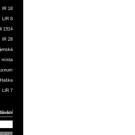
IR 18
LIR 8
li 1914
IR 28
jenská
í místa
muzeum
 Haška
LIR 7
dávání