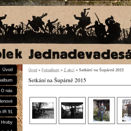
Úvod
Úvod
»
Fotoalbum
»
Z akcí
»
Setkání na Šupárně 2015
Setkání na Šupárně 2015
oalbum
O nás
lenové
n IR 91
Hroby