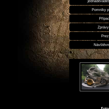
jednadevades
Pomníky p
Přípa
Zprávy
Prez
Návštěvn
Fot