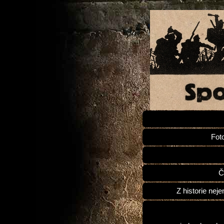
Fot
Č
Z historie neje