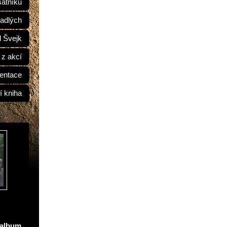
átníků
adlých
d Švejk
 z akcí
entace
í kniha
oalbum