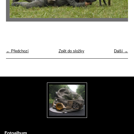
← Předchozí
Zpět do složky
Další →
Fotoalbum