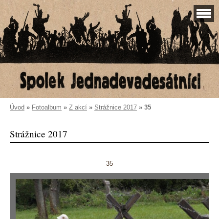
Úvod
»
Fotoalbum
»
Z akcí
»
Strážnice 2017
»
35
Strážnice 2017
35