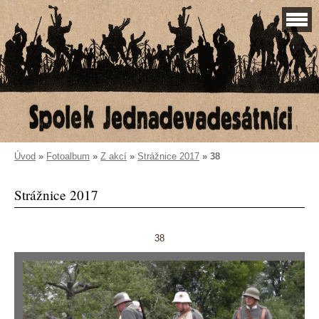
Úvod
»
Fotoalbum
»
Z akcí
»
Strážnice 2017
»
38
Strážnice 2017
38