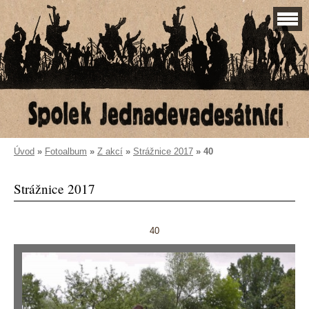
Úvod
»
Fotoalbum
»
Z akcí
»
Strážnice 2017
»
40
Strážnice 2017
40