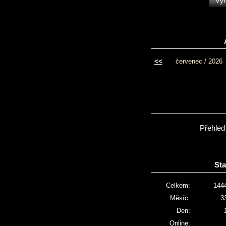
<<
červenec / 2026
Přehled
Sta
Celkem:
144
Měsíc:
3
Den:
Online: