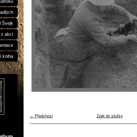
átníků
adlých
d Švejk
 z akcí
entace
í kniha
← Předchozí
Zpět do složky
oalbum