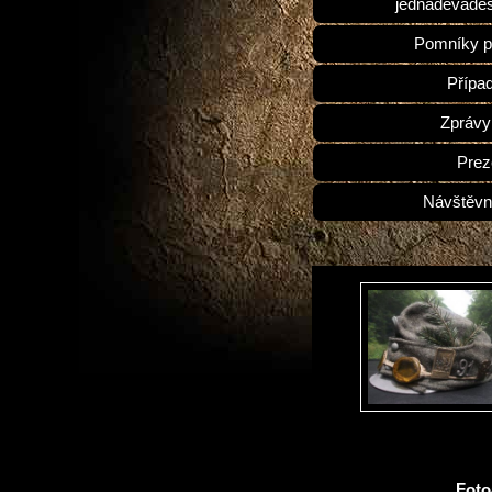
jednadevades
Pomníky p
Přípa
Zprávy
Prez
Návštěvn
Fot