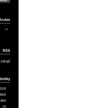
Archiv
>>
RSS
 zdrojů
tistiky
4318
3604
1864
23