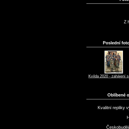
Z h
Poslední foto
Kvilda 2020 - zahájení 
Oblíbené 
Kvalitní repliky v
H
Českobuděj