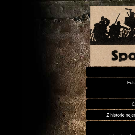
Fot
Č
Z historie neje