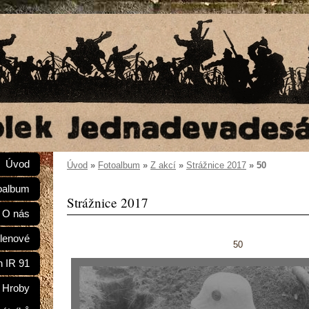
Úvod
Úvod
»
Fotoalbum
»
Z akcí
»
Strážnice 2017
»
50
oalbum
Strážnice 2017
O nás
lenové
50
n IR 91
Hroby