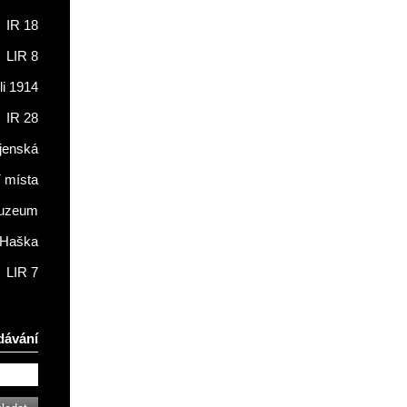
IR 18
LIR 8
li 1914
IR 28
jenská
í místa
muzeum
 Haška
LIR 7
dávání