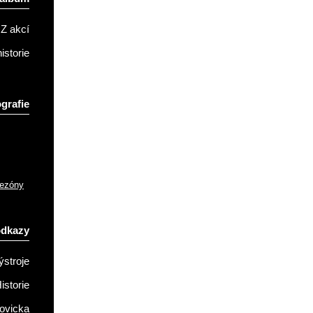
Z akcí
istorie
grafie
sezóny
odkazy
ýstroje
istorie
ovicka