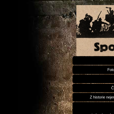
Fot
Č
Z historie neje