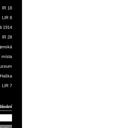
IR 18
LIR 8
li 1914
IR 28
jenská
í místa
muzeum
 Haška
LIR 7
dávání