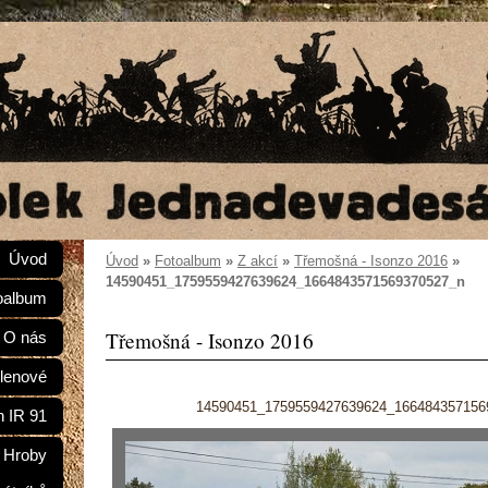
Úvod
Úvod
»
Fotoalbum
»
Z akcí
»
Třemošná - Isonzo 2016
»
14590451_1759559427639624_1664843571569370527_n
oalbum
Třemošná - Isonzo 2016
O nás
lenové
14590451_1759559427639624_166484357156
n IR 91
Hroby