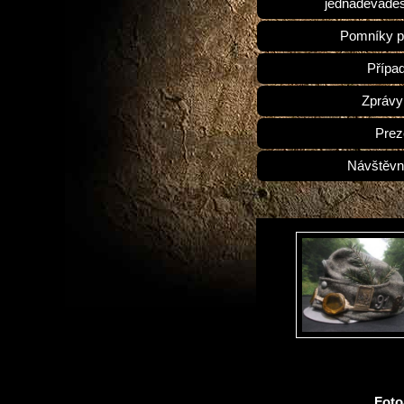
jednadevades
Pomníky p
Přípa
Zprávy
Prez
Návštěvn
Fot