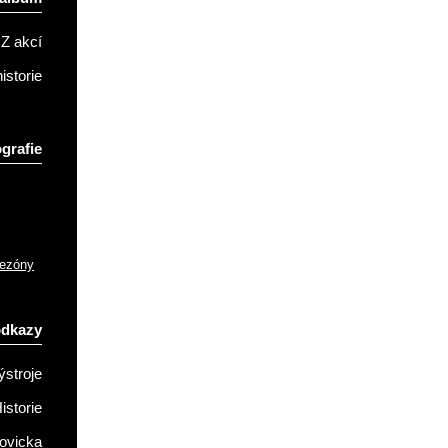
Z akcí
istorie
grafie
sezóny
odkazy
ýstroje
istorie
ovicka