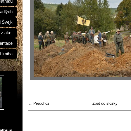
átníků
adlých
d Švejk
 z akcí
entace
í kniha
← Předchozí
Zpět do složky
oalbum