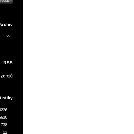
Archiv
>>
RSS
 zdrojů
tistiky
8226
5630
1738
12