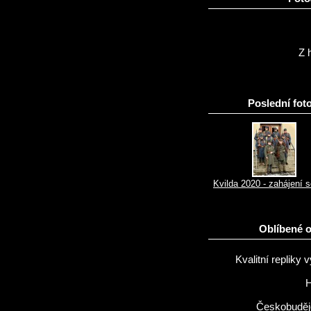
Z h
Poslední foto
Kvilda 2020 - zahájení 
Oblíbené 
Kvalitní repliky v
H
Českobuděj