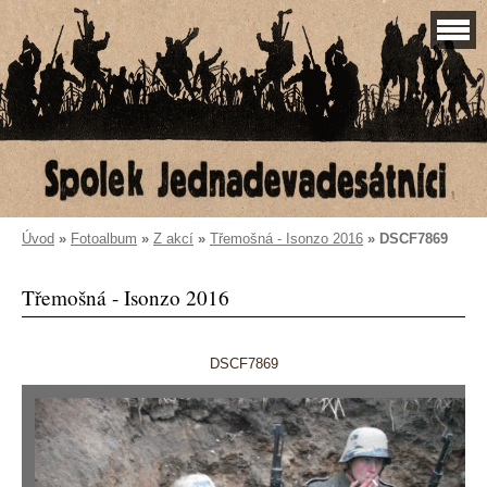
Úvod
»
Fotoalbum
»
Z akcí
»
Třemošná - Isonzo 2016
»
DSCF7869
Třemošná - Isonzo 2016
DSCF7869