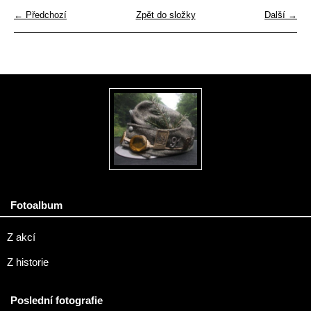
← Předchozí
Zpět do složky
Další →
Fotoalbum
Z akcí
Z historie
Poslední fotografie