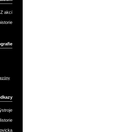
Z akcí
istorie
grafie
sezóny
odkazy
ýstroje
istorie
ovicka