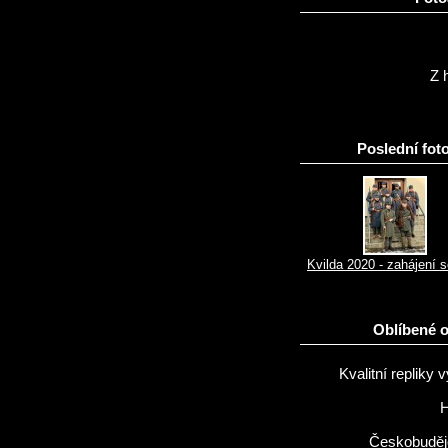
Z h
Poslední foto
Kvilda 2020 - zahájení 
Oblíbené 
Kvalitní repliky v
H
Českobuděj