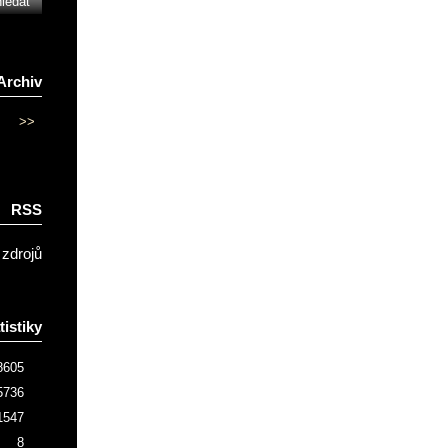
Archiv
>>
RSS
 zdrojů
tistiky
8605
5736
1547
8