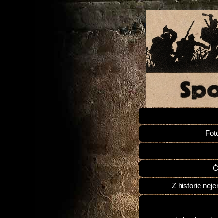
Fot
Č
Z historie neje