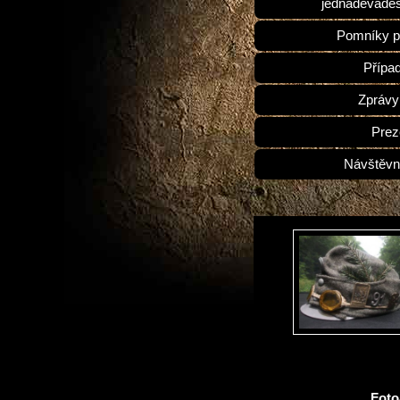
jednadevades
Pomníky p
Přípa
Zprávy
Prez
Návštěvn
Fot