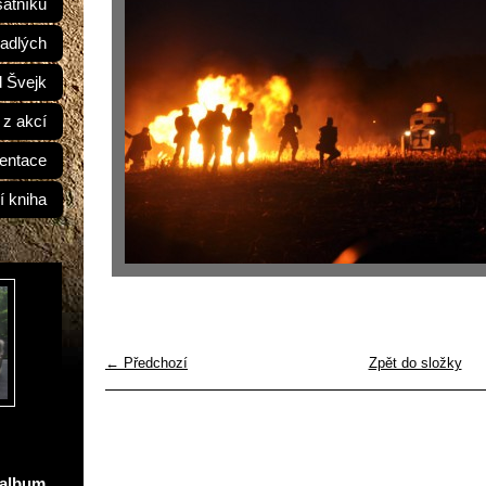
átníků
adlých
d Švejk
 z akcí
entace
í kniha
← Předchozí
Zpět do složky
oalbum