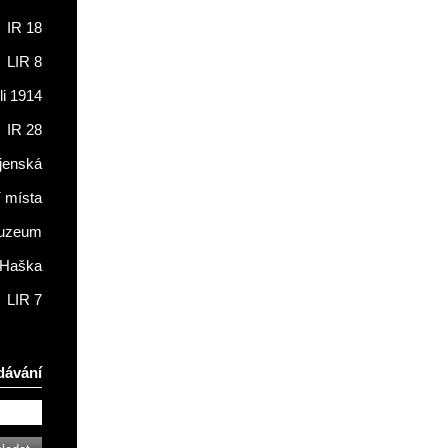
IR 18
LIR 8
li 1914
IR 28
jenská
í místa
muzeum
 Haška
LIR 7
dávání