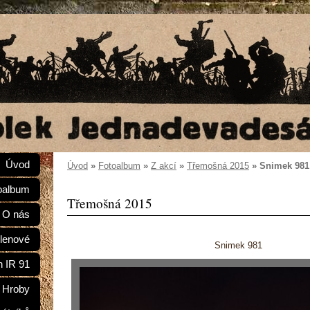
Úvod
Úvod
»
Fotoalbum
»
Z akcí
»
Třemošná 2015
»
Snimek 981
oalbum
Třemošná 2015
O nás
lenové
Snimek 981
n IR 91
Hroby