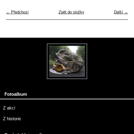
← Předchozí
Zpět do složky
Další →
Fotoalbum
Z akcí
Z historie