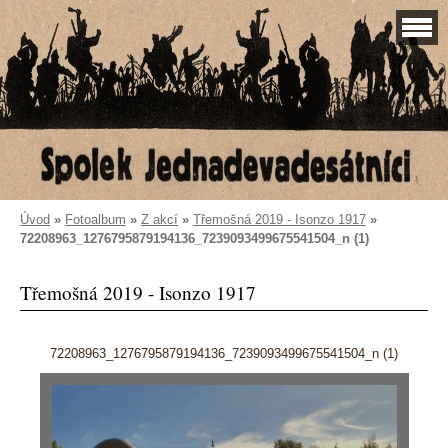
Úvod
»
Fotoalbum
»
Z akcí
»
Třemošná 2019 - Isonzo 1917
»
72208963_1276795879194136_7239093499675541504_n (1)
Třemošná 2019 - Isonzo 1917
72208963_1276795879194136_7239093499675541504_n (1)