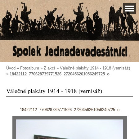
Úvod
»
Fotoalbum
»
Z akcí
»
Válečné plakáty 1914 - 1918 (vernisáž)
»
18422112_770628739771526_2720456261056249725_o
Válečné plakáty 1914 - 1918 (vernisáž)
18422112_770628739771526_2720456261056249725_o