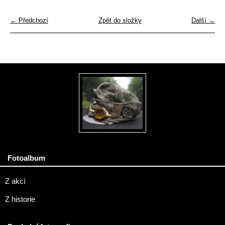
← Předchozí
Zpět do složky
Další →
Fotoalbum
Z akcí
Z historie