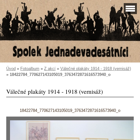
Úvod
»
Fotoalbum
»
Z akcí
»
Válečné plakáty 1914 - 1918 (vernisáž)
»
18422784_770627143105019_3763472871616573940_o
Válečné plakáty 1914 - 1918 (vernisáž)
18422784_770627143105019_3763472871616573940_o