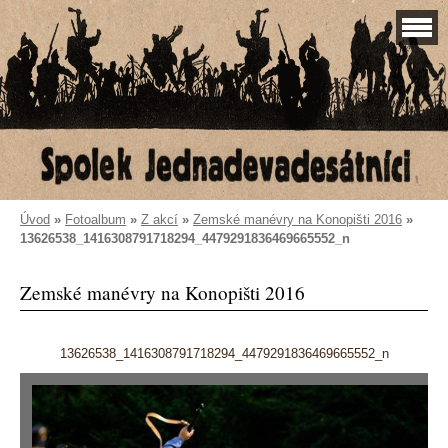
Úvod
»
Fotoalbum
»
Z akcí
»
Zemské manévry na Konopišti 2016
»
13626538_1416308791718294_4479291836469665552_n
Zemské manévry na Konopišti 2016
13626538_1416308791718294_4479291836469665552_n