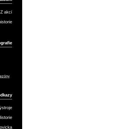
Z akcí
istorie
grafie
sezóny
odkazy
ýstroje
istorie
ovicka