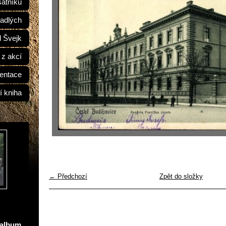
átníků
adlých
d Švejk
 z akcí
entace
í kniha
← Předchozí
Zpět do složky
oalbum