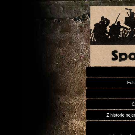
Fot
Č
Z historie neje