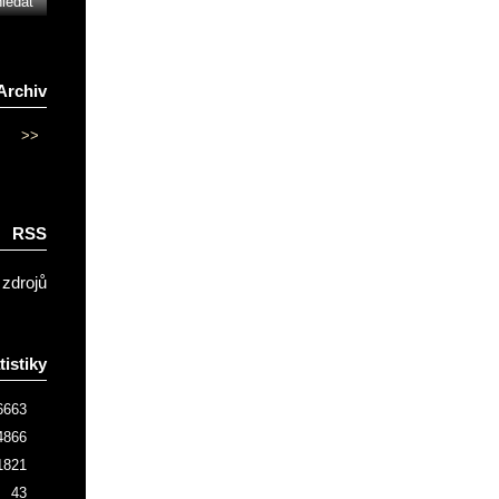
Archiv
>>
RSS
 zdrojů
tistiky
6663
4866
1821
43