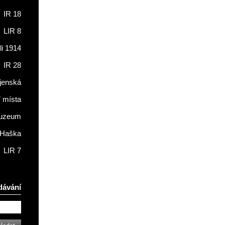
IR 18
LIR 8
li 1914
IR 28
jenská
í místa
muzeum
 Haška
LIR 7
dávání