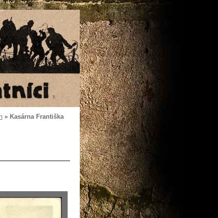
h
»
Kasárna Františka