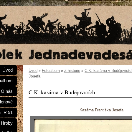
Úvod
Úvod
»
Fotoalbum
»
Z historie
»
C.K. kasárna v Budějovicíc
Josefa
oalbum
C.K. kasárna v Budějovicích
O nás
lenové
Kasárna Františka Josefa
n IR 91
Hroby