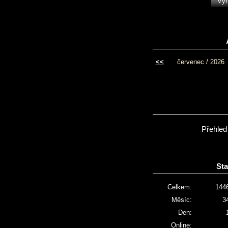
<<
červenec / 2026
Přehled
Sta
Celkem:
144
Měsíc:
3
Den:
Online: