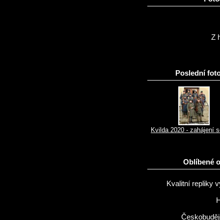
Z h
Poslední foto
Kvilda 2020 - zahájení 
Oblíbené 
Kvalitní repliky v
H
Českobuděj