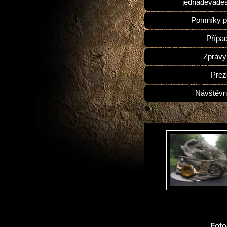
jednadevades
Pomníky p
Přípa
Zprávy
Prez
Návštěvn
Fot